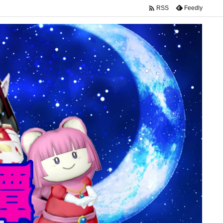

Feedly
RSS