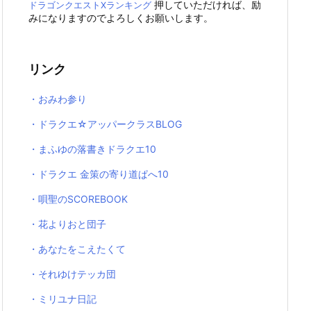
押していただければ、励
ドラゴンクエストXランキング
みになりますのでよろしくお願いします。
リンク
・おみわ参り
・ドラクエ☆アッパークラスBLOG
・まふゆの落書きドラクエ10
・ドラクエ 金策の寄り道ぱへ10
・唄聖のSCOREBOOK
・花よりおと団子
・あなたをこえたくて
・それゆけテッカ団
・ミリユナ日記