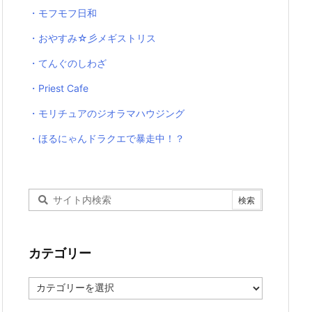
・モフモフ日和
・おやすみ☆彡メギストリス
・てんぐのしわざ
・Priest Cafe
・モリチュアのジオラマハウジング
・ほるにゃんドラクエで暴走中！？
カテゴリー
カ
テ
ゴ