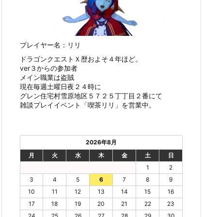
プレイヤー名：リリ
ドラゴンクエストＸ歴およそ４年ほど。
ver３からの参加者
メイン職業は盗賊
現在毎週土曜日夜２４時に
グレン住宅村雪原地区５７２５丁丁目２番にて
雑談プレイイベント「喫茶リリ」を営業中。
2026年8月
月
火
水
木
金
土
日
1
2
3
4
5
6
7
8
9
10
11
12
13
14
15
16
17
18
19
20
21
22
23
24
25
26
27
28
29
30