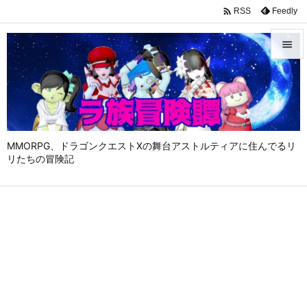

Feedly
RSS


メニュ

サイド

MMORPG、ドラゴンクエストⅩの舞台アストルティアに住んでるリ
前へ
リたちの冒険記

次へ

検索