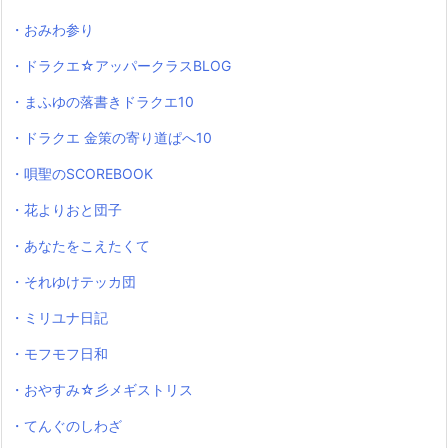
・おみわ参り
・ドラクエ☆アッパークラスBLOG
・まふゆの落書きドラクエ10
・ドラクエ 金策の寄り道ぱへ10
・唄聖のSCOREBOOK
・花よりおと団子
・あなたをこえたくて
・それゆけテッカ団
・ミリユナ日記
・モフモフ日和
・おやすみ☆彡メギストリス
・てんぐのしわざ