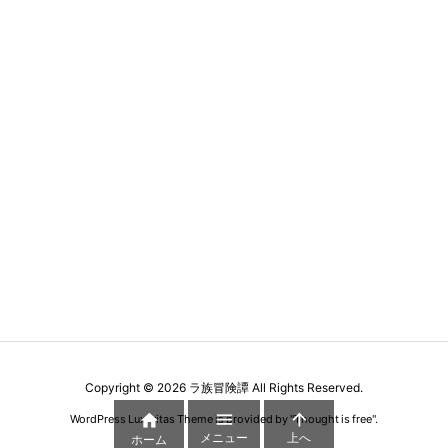
Copyright ©
2026
ラ族冒険譚
All Rights Reserved.



WordPress Luxeritas Theme is provided by "
Thought is free
".
メニュー
上へ
ホーム