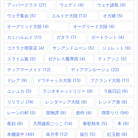
アッパークラス
(21)
ウェディ
(4)
ウェナ諸島
(9)
ウェ子集会
(5)
エルトナ大陸
(13)
オガ娘
(5)
オーグリッド大陸
(4)
オーグリード大陸
(4)
カミハルムイ
(11)
ガタラ
(7)
ガートラント
(4)
ゴクラク喫茶店
(4)
サンアンドムーン
(5)
ジュレット
(6)
スライム族
(5)
ゼクレス魔導国
(4)
ティアソニ
(5)
ティアマーメイド
(12)
ディアマンルージュ
(22)
ドレア
(9)
ドワチャッカ大陸
(13)
プクランド大陸
(11)
ユシュカ
(5)
ラジオキャットリリー
(9)
ラ族日記
(6)
リリラジ
(74)
レンダーシア大陸
(9)
レンドア港
(8)
レーンの村
(5)
冒険譚
(9)
創作
(6)
喫茶リリ
(96)
夜顔
(6)
大岡越前ごっこ
(14)
春歌秋冬
(5)
本
(6)
本棚道中
(49)
皐月亭
(12)
福引
(5)
紅玉館
(6)