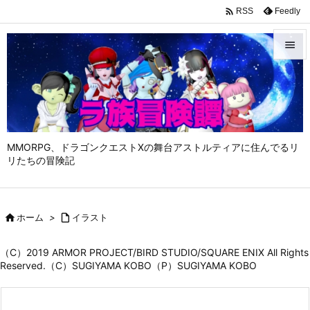

Feedly
RSS


メニュ

サイド

MMORPG、ドラゴンクエストⅩの舞台アストルティアに住んでるリ
前へ
リたちの冒険記

次へ


ホーム
>

イラスト
検索
（C）2019 ARMOR PROJECT/BIRD STUDIO/SQUARE ENIX All Rights
Reserved.（C）SUGIYAMA KOBO（P）SUGIYAMA KOBO