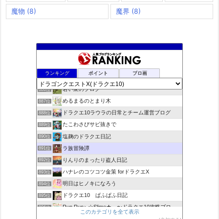
魔物
(8)
魔界
(8)
rosappiのブログ
884位
ランキング
ポイント
ブロ画
小さな村
885位
若い衆のブログ
886位
めるまるのとまり木
887位
ドラクエ10ラウラの日常とチーム運営ブログ
888位
たこわさびサビ抜きで
889位
塩麹のドラクエ日記
890位
ラ族冒険譚
891位
りんりのまったり盗人日記
892位
ハナレのコツコツ金策 forドラクエX
893位
明日はヒノキになろう
894位
ドラクエ10 ぱふぱふ日記
895位
Run Run♪ ☆Slime★ 〜ドラクエ10攻略ブログ〜
896位
このカテゴリを全て表示
ゆるふわエル子になりたくて(｀・ω・´)