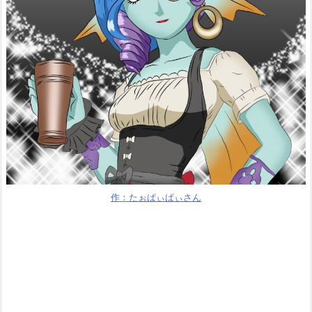
作：たぉぱぃぱぃさん