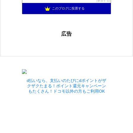
897位
参加する
不思議の国のドラクエ10ブログ2
898位
このブログに投票する
広告
d払いなら、支払いのたびにdポイントがザ
クザクたまる！ポイント還元キャンペーン
もたくさん！ドコモ以外の方もご利用OK