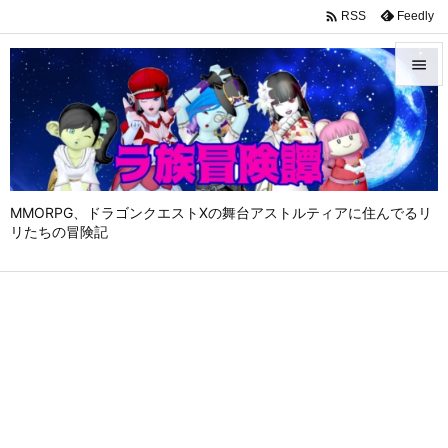

Feedly
RSS


メニュ

サイド

MMORPG、ドラゴンクエストⅩの舞台アストルティアに住んでるリ
前へ
リたちの冒険記

次へ

検索