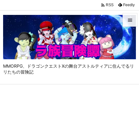

Feedly
RSS


メニュ

サイド

MMORPG、ドラゴンクエストⅩの舞台アストルティアに住んでるリ
前へ
リたちの冒険記

次へ

検索