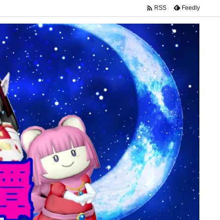

Feedly
RSS