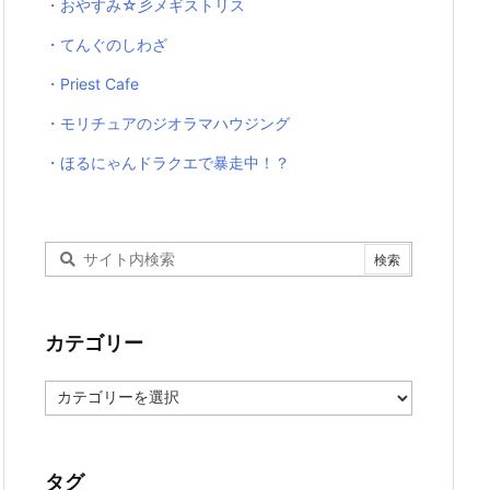
・おやすみ☆彡メギストリス
・てんぐのしわざ
・Priest Cafe
・モリチュアのジオラマハウジング
・ほるにゃんドラクエで暴走中！？
カテゴリー
カ
テ
ゴ
リ
ー
タグ