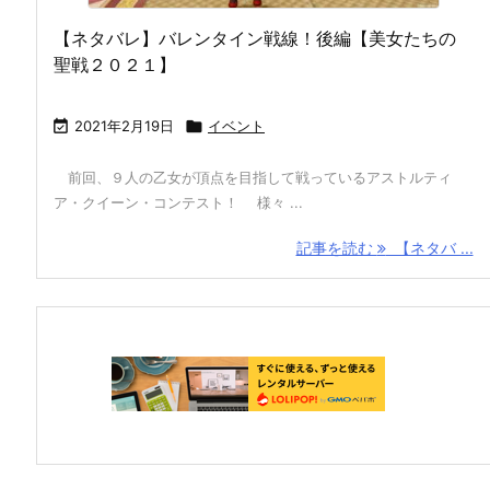
【ネタバレ】バレンタイン戦線！後編【美女たちの
聖戦２０２１】

2021年2月19日

イベント
前回、９人の乙女が頂点を目指して戦っているアストルティ
ア・クイーン・コンテスト！ 様々 ...
記事を読む
【ネタバ ...