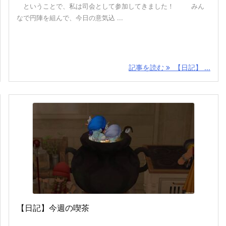
ということで、私は司会として参加してきました！ みん
なで円陣を組んで、今日の意気込 ...
記事を読む
【日記】 ...
【日記】今週の喫茶