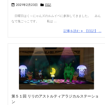

2021年2月23日

日記
日曜日はく～にゃんズのルムイベに参加してきました。 みん
なで鬼ごっこです。 私は ...
記事を読む
【日記】 ...
第５１回 リリのアストルティアラジカルステーショ
ン