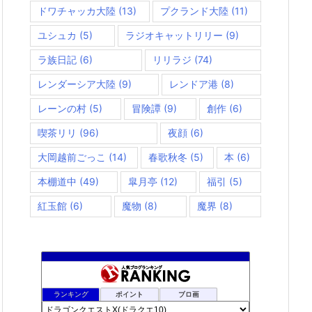
ドワチャッカ大陸
(13)
プクランド大陸
(11)
ユシュカ
(5)
ラジオキャットリリー
(9)
ラ族日記
(6)
リリラジ
(74)
レンダーシア大陸
(9)
レンドア港
(8)
レーンの村
(5)
冒険譚
(9)
創作
(6)
喫茶リリ
(96)
夜顔
(6)
大岡越前ごっこ
(14)
春歌秋冬
(5)
本
(6)
本棚道中
(49)
皐月亭
(12)
福引
(5)
紅玉館
(6)
魔物
(8)
魔界
(8)
rosappiのブログ
889位
ランキング
ポイント
ブロ画
小さな村
890位