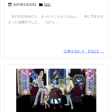

2021年2月20日

日記
次の日お休みだと、まったりしちゃうよねぇ。 特に予定がな
かった金曜日でした。 だから ...
記事を読む
【日記】 ...