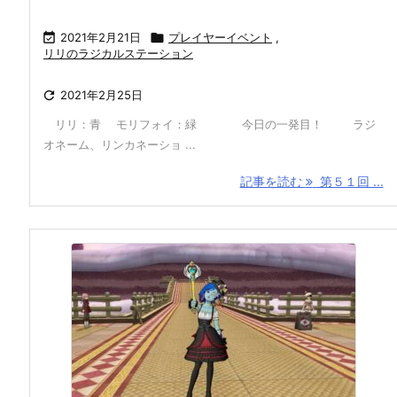

2021年2月21日

プレイヤーイベント
,
リリのラジカルステーション

2021年2月25日
リリ：青 モリフォイ：緑 今日の一発目！ ラジ
オネーム、リンカネーショ ...
記事を読む
第５１回 ...