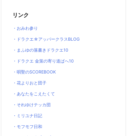
リンク
・おみわ参り
・ドラクエ☆アッパークラスBLOG
・まふゆの落書きドラクエ10
・ドラクエ 金策の寄り道ぱへ10
・唄聖のSCOREBOOK
・花よりおと団子
・あなたをこえたくて
・それゆけテッカ団
・ミリユナ日記
・モフモフ日和