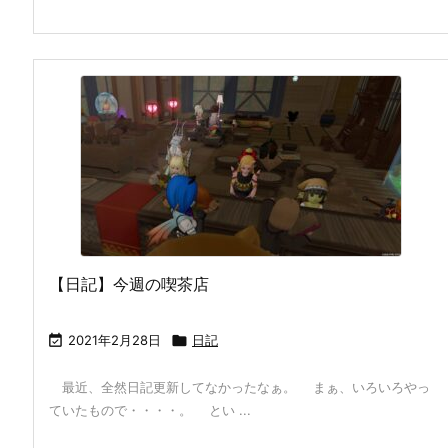
【日記】今週の喫茶店

2021年2月28日

日記
最近、全然日記更新してなかったなぁ。 まぁ、いろいろやっ
ていたもので・・・・。 とい ...