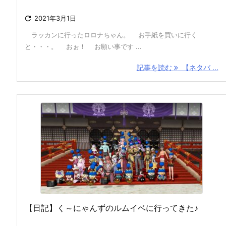

2021年3月1日
ラッカンに行ったロロナちゃん。 お手紙を買いに行く
と・・・。 おぉ！ お願い事です ...
記事を読む
【ネタバ ...
【日記】く～にゃんずのルムイベに行ってきた♪