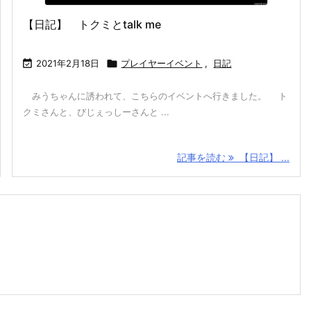
【日記】 トクミとtalk me

2021年2月18日

プレイヤーイベント
,
日記
みうちゃんに誘われて、こちらのイベントへ行きました。 ト
クミさんと、びじぇっしーさんと ...
記事を読む
【日記】 ...