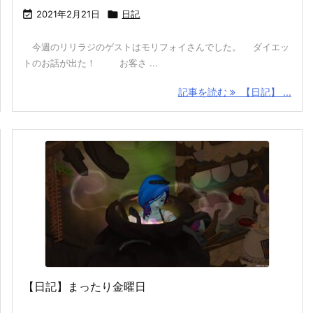

2021年2月21日

日記
今週のリリラジのゲストはモリフォイさんでした。 ダイエッ
トのお話が出た！ お客さ ...
記事を読む
【日記】 ...
【日記】まったり金曜日