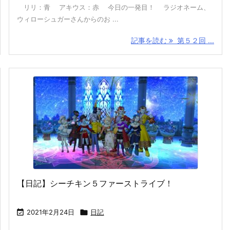
リリ：青 アキウス：赤 今日の一発目！ ラジオネーム、
ウィローシュガーさんからのお ...
記事を読む
第５２回 ...
【日記】シーチキン５ファーストライブ！

2021年2月24日

日記