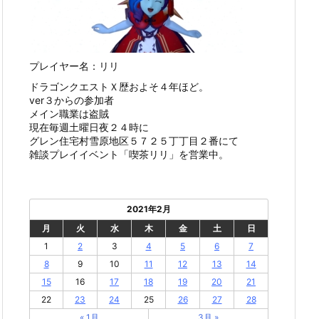
プレイヤー名：リリ
ドラゴンクエストＸ歴およそ４年ほど。
ver３からの参加者
メイン職業は盗賊
現在毎週土曜日夜２４時に
グレン住宅村雪原地区５７２５丁丁目２番にて
雑談プレイイベント「喫茶リリ」を営業中。
2021年2月
月
火
水
木
金
土
日
1
2
3
4
5
6
7
8
9
10
11
12
13
14
15
16
17
18
19
20
21
22
23
24
25
26
27
28
« 1月
3月 »