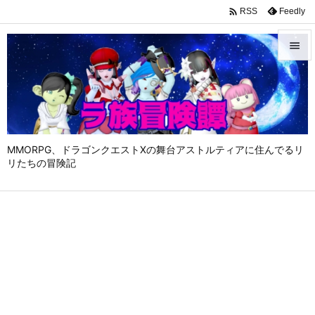

Feedly
RSS


メニュ

サイド

MMORPG、ドラゴンクエストⅩの舞台アストルティアに住んでるリ
前へ
リたちの冒険記

次へ

検索