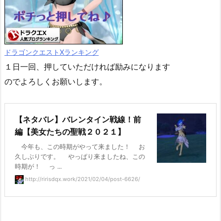
ドラゴンクエストXランキング
１日一回、押していただければ励みになります
のでよろしくお願いします。
【ネタバレ】バレンタイン戦線！前
編【美女たちの聖戦２０２１】
今年も、この時期がやって来ました！ お
久しぶりです。 やっぱり来ましたね、この
時期が！ っ ...
http://ririsdqx.work/2021/02/04/post-6626/