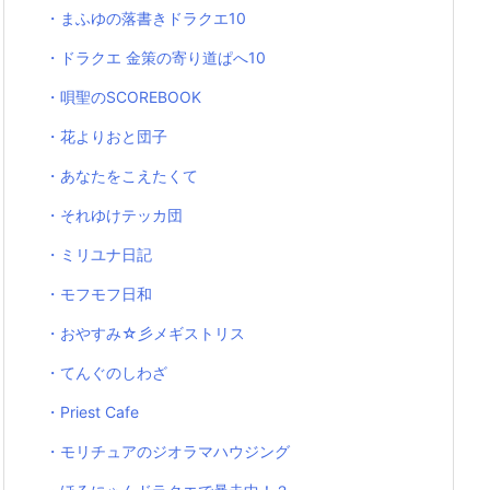
・まふゆの落書きドラクエ10
・ドラクエ 金策の寄り道ぱへ10
・唄聖のSCOREBOOK
・花よりおと団子
・あなたをこえたくて
・それゆけテッカ団
・ミリユナ日記
・モフモフ日和
・おやすみ☆彡メギストリス
・てんぐのしわざ
・Priest Cafe
・モリチュアのジオラマハウジング