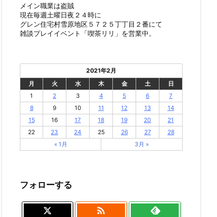
メイン職業は盗賊
現在毎週土曜日夜２４時に
グレン住宅村雪原地区５７２５丁丁目２番にて
雑談プレイイベント「喫茶リリ」を営業中。
2021年2月
月
火
水
木
金
土
日
1
2
3
4
5
6
7
8
9
10
11
12
13
14
15
16
17
18
19
20
21
22
23
24
25
26
27
28
« 1月
3月 »
フォローする
