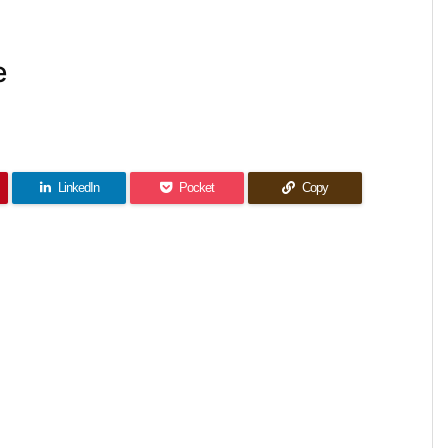
e
LinkedIn
Pocket
Copy