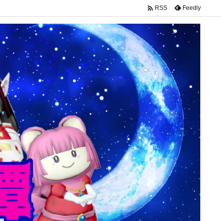

Feedly
RSS