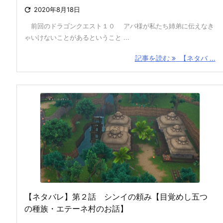

2020年8月18日
前回のドラゴンクエスト１０ アバ様が私たち姉弟に伝えなき
ゃいけないことがあるということ ...
記事を読む
【ネタバ ...
【ネタバレ】第２話 シンイの頼み【目覚めし五つ
の種族・エテーネ村のお話】