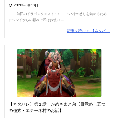

2020年8月18日
前回のドラゴンクエスト１０ アバ様の怒りを鎮めるため
にシンイからの頼みで私はお使い ...
記事を読む
【ネタバ ...
【ネタバレ】第１話 かめさまと弟【目覚めし五つ
の種族・エテーネ村のお話】