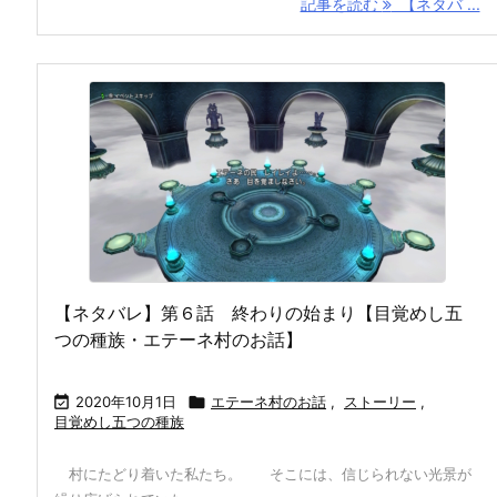
記事を読む
【ネタバ ...
【ネタバレ】第６話 終わりの始まり【目覚めし五
つの種族・エテーネ村のお話】

2020年10月1日

エテーネ村のお話
,
ストーリー
,
目覚めし五つの種族
村にたどり着いた私たち。 そこには、信じられない光景が