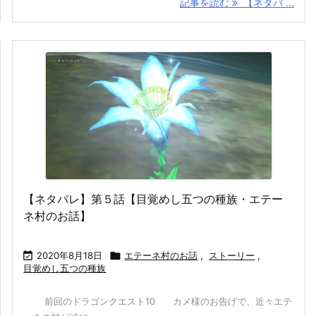
記事を読む
【ネタバ ...
【ネタバレ】第５話【目覚めし五つの種族・エテー
ネ村のお話】

2020年8月18日

エテーネ村のお話
,
ストーリー
,
目覚めし五つの種族
前回のドラゴンクエスト10 カメ様のお告げで、近々エテ