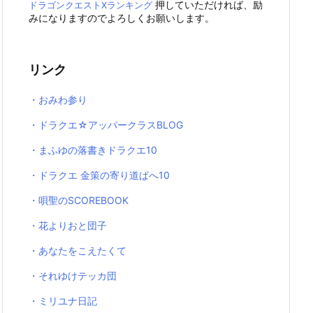
押していただければ、励
ドラゴンクエストXランキング
みになりますのでよろしくお願いします。
リンク
・おみわ参り
・ドラクエ☆アッパークラスBLOG
・まふゆの落書きドラクエ10
・ドラクエ 金策の寄り道ぱへ10
・唄聖のSCOREBOOK
・花よりおと団子
・あなたをこえたくて
・それゆけテッカ団
・ミリユナ日記