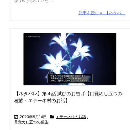
繰り広げられていた ...
記事を読む
【ネタバ ...
【ネタバレ】第４話 滅びのお告げ【目覚めし五つの
種族・エテーネ村のお話】

2020年8月14日

エテーネ村のお話
,
目覚めし五つの種族