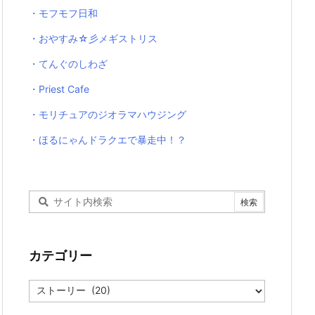
・モフモフ日和
・おやすみ☆彡メギストリス
・てんぐのしわざ
・Priest Cafe
・モリチュアのジオラマハウジング
・ほるにゃんドラクエで暴走中！？
カテゴリー
カ
テ
ゴ