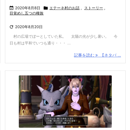

2020年8月8日

エテーネ村のお話
,
ストーリー
,
目覚めし五つの種族

2020年8月20日
村の広場でぼーとしていた私。 太陽の光が少し暑い。 今
日も村は平和でいつも通り・・・ ...
記事を読む
【ネタバ ...