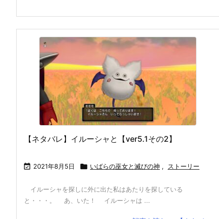
【ネタバレ】イルーシャと【ver5.1その2】

2021年8月5日

いばらの巫女と滅びの神
,
ストーリー
イルーシャを探しに外に出た私はあたりを探している
と・・・。 あ、いた！ イルーシャは ...