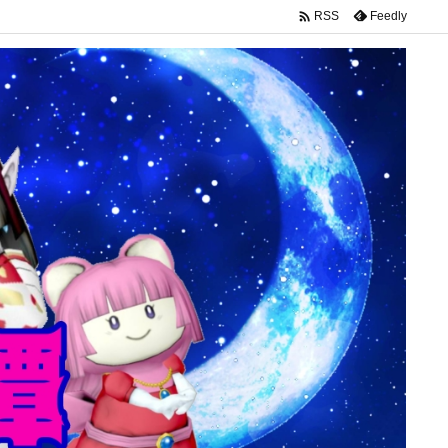

Feedly
RSS