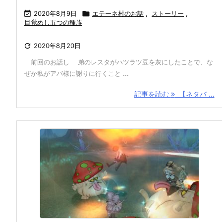

2020年8月9日

エテーネ村のお話
,
ストーリー
,
目覚めし五つの種族

2020年8月20日
前回のお話し 弟のレスタがハツラツ豆を灰にしたことで、な
ぜか私がアバ様に謝りに行くこと ...
記事を読む
【ネタバ ...