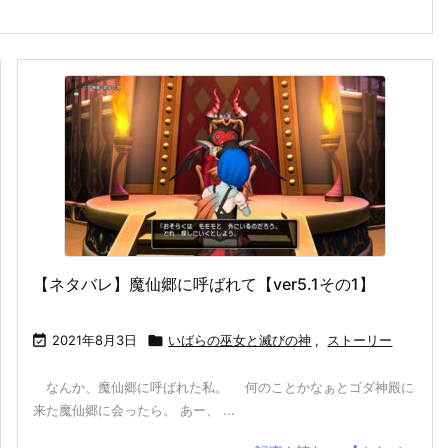
【ネタバレ】魔仙郷に呼ばれて【ver5.1その1】

2021年8月3日

いばらの巫女と滅びの神
,
ストーリー
なんか、魔仙郷に呼ばれた私。 何のことかなぁとゴダ神殿に
来た魔仙郷に会ったら。 あー、 ...