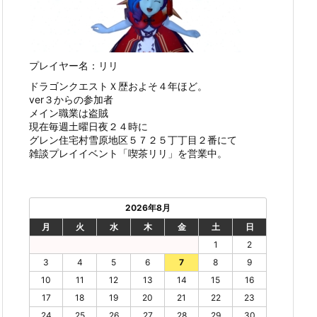
プレイヤー名：リリ
ドラゴンクエストＸ歴およそ４年ほど。
ver３からの参加者
メイン職業は盗賊
現在毎週土曜日夜２４時に
グレン住宅村雪原地区５７２５丁丁目２番にて
雑談プレイイベント「喫茶リリ」を営業中。
2026年8月
月
火
水
木
金
土
日
1
2
3
4
5
6
7
8
9
10
11
12
13
14
15
16
17
18
19
20
21
22
23
24
25
26
27
28
29
30