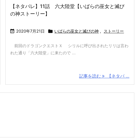
【ネタバレ】11話 六大陸堂【いばらの巫女と滅び
の神ストーリー】

2020年7月21日

いばらの巫女と滅びの神
,
ストーリー
前回のドラゴンクエストＸ シリルに呼び出されたリリは言わ
れた通り「六大陸堂」に来たので ...
記事を読む
【ネタバ ...