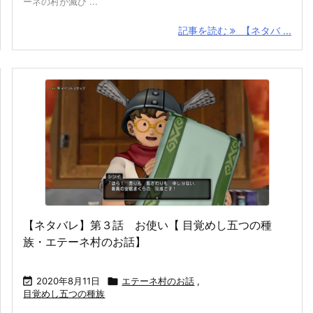
ーネの村が滅び ...
記事を読む
【ネタバ ...
【ネタバレ】第３話 お使い【 目覚めし五つの種
族・エテーネ村のお話】

2020年8月11日

エテーネ村のお話
,
目覚めし五つの種族