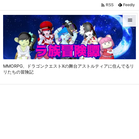

Feedly
RSS


メニュ

サイド

MMORPG、ドラゴンクエストⅩの舞台アストルティアに住んでるリ
前へ
リたちの冒険記

次へ

検索