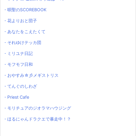
・唄聖のSCOREBOOK
・花よりおと団子
・あなたをこえたくて
・それゆけテッカ団
・ミリユナ日記
・モフモフ日和
・おやすみ☆彡メギストリス
・てんぐのしわざ
・Priest Cafe
・モリチュアのジオラマハウジング
・ほるにゃんドラクエで暴走中！？