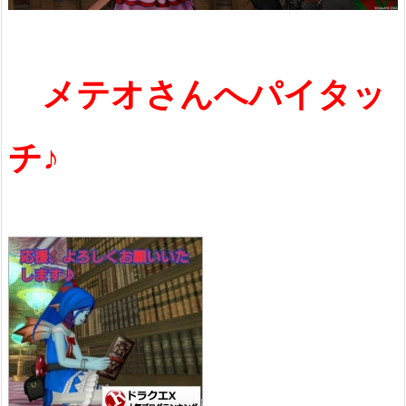
メテオさんへパイタッ
チ♪