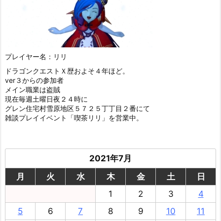
プレイヤー名：リリ
ドラゴンクエストＸ歴およそ４年ほど。
ver３からの参加者
メイン職業は盗賊
現在毎週土曜日夜２４時に
グレン住宅村雪原地区５７２５丁丁目２番にて
雑談プレイイベント「喫茶リリ」を営業中。
2021年7月
月
火
水
木
金
土
日
1
2
3
4
5
6
7
8
9
10
11