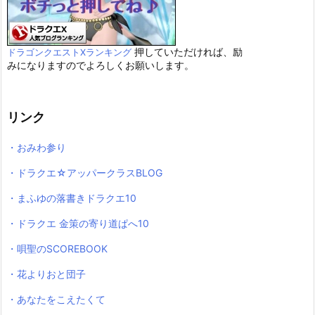
押していただければ、励
ドラゴンクエストXランキング
みになりますのでよろしくお願いします。
リンク
・おみわ参り
・ドラクエ☆アッパークラスBLOG
・まふゆの落書きドラクエ10
・ドラクエ 金策の寄り道ぱへ10
・唄聖のSCOREBOOK
・花よりおと団子
・あなたをこえたくて