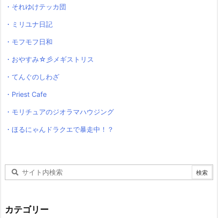
・それゆけテッカ団
・ミリユナ日記
・モフモフ日和
・おやすみ☆彡メギストリス
・てんぐのしわざ
・Priest Cafe
・モリチュアのジオラマハウジング
・ほるにゃんドラクエで暴走中！？
カテゴリー