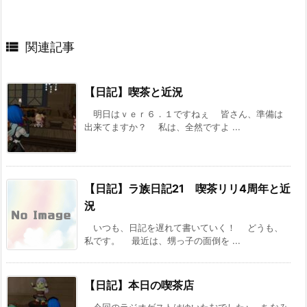

関連記事
【日記】喫茶と近況
明日はｖｅｒ６．１ですねぇ 皆さん、準備は
出来てますか？ 私は、全然ですよ ...
【日記】ラ族日記21 喫茶リリ4周年と近
況
いつも、日記を遅れて書いていく！ どうも、
私です。 最近は、甥っ子の面倒を ...
【日記】本日の喫茶店