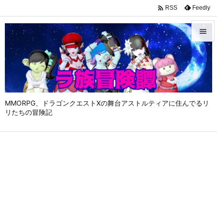

Feedly
RSS


メニュ

サイド

MMORPG、ドラゴンクエストⅩの舞台アストルティアに住んでるリ
前へ
リたちの冒険記

次へ

検索