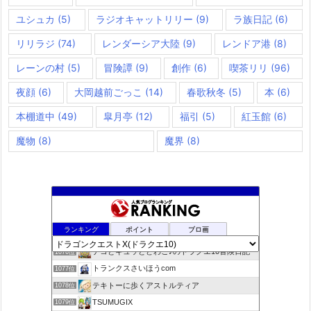
ユシュカ
(5)
ラジオキャットリリー
(9)
ラ族日記
(6)
リリラジ
(74)
レンダーシア大陸
(9)
レンドア港
(8)
レーンの村
(5)
冒険譚
(9)
創作
(6)
喫茶リリ
(96)
夜顔
(6)
大岡越前ごっこ
(14)
春歌秋冬
(5)
本
(6)
本棚道中
(49)
皐月亭
(12)
福引
(5)
紅玉館
(6)
魔物
(8)
魔界
(8)
咲くやこのはな
1074位
ランキング
ポイント
ブロ画
ドラクエ10ラウラの日常とチーム運営ブログ
1075位
デコとギュッとどわこ♪のドラクエ10冒険日記
1076位
トランクスさいほうcom
1077位
テキトーに歩くアストルティア
1078位
TSUMUGIX
1079位