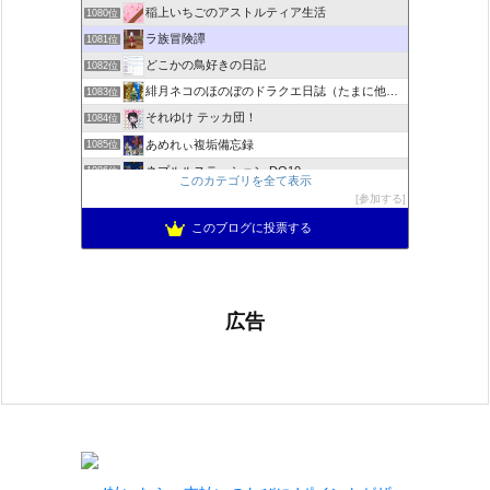
稲上いちごのアストルティア生活
1080位
ラ族冒険譚
1081位
どこかの鳥好きの日記
1082位
緋月ネコのほのぼのドラクエ日誌（たまに他のことも書いてます)
1083位
それゆけ テッカ団！
1084位
あめれぃ複垢備忘録
1085位
ネプルルステーション DQ10
1086位
このカテゴリを全て表示
アリアドネからのお便り『Aria de nouvelles』
1087位
参加する
ぽんこつゲーマーのひみつきち
1088位
このブログに投票する
広告