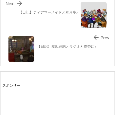

Next
【日記】ティアマーメイドと皐月亭♪

Prev
【日記】魔因細胞とラジオと喫茶店♪
スポンサー