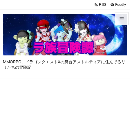

Feedly
RSS


メニュ

サイド

MMORPG、ドラゴンクエストⅩの舞台アストルティアに住んでるリ
前へ
リたちの冒険記

次へ

検索