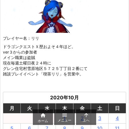
プレイヤー名：リリ
ドラゴンクエストＸ歴およそ４年ほど。
ver３からの参加者
メイン職業は盗賊
現在毎週土曜日夜２４時に
グレン住宅村雪原地区５７２５丁丁目２番にて
雑談プレイイベント「喫茶リリ」を営業中。
2020年10月
月
火
水
木
金
土
日



1
2
3
4
メニュー
上へ
ホーム
5
6
7
8
9
10
11