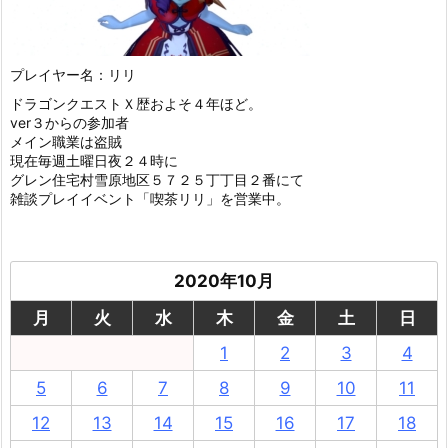
プレイヤー名：リリ
ドラゴンクエストＸ歴およそ４年ほど。
ver３からの参加者
メイン職業は盗賊
現在毎週土曜日夜２４時に
グレン住宅村雪原地区５７２５丁丁目２番にて
雑談プレイイベント「喫茶リリ」を営業中。
2020年10月
月
火
水
木
金
土
日
1
2
3
4
5
6
7
8
9
10
11
12
13
14
15
16
17
18