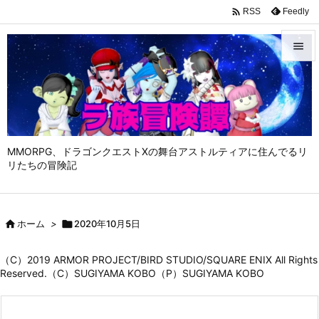

Feedly
RSS


メニュ

サイド

MMORPG、ドラゴンクエストⅩの舞台アストルティアに住んでるリ
前へ
リたちの冒険記

次へ


ホーム
>

2020年10月5日
検索
（C）2019 ARMOR PROJECT/BIRD STUDIO/SQUARE ENIX All Rights
Reserved.（C）SUGIYAMA KOBO（P）SUGIYAMA KOBO