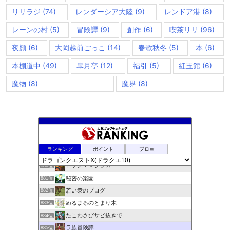
リリラジ
(74)
レンダーシア大陸
(9)
レンドア港
(8)
レーンの村
(5)
冒険譚
(9)
創作
(6)
喫茶リリ
(96)
夜顔
(6)
大岡越前ごっこ
(14)
春歌秋冬
(5)
本
(6)
本棚道中
(49)
皐月亭
(12)
福引
(5)
紅玉館
(6)
魔物
(8)
魔界
(8)
MASATOのアメブロ
878位
ランキング
ポイント
ブロ画
夢路電信草紙
879位
ドラクエＸプラス
880位
秘密の楽園
881位
若い衆のブログ
882位
めるまるのとまり木
883位
たこわさびサビ抜きで
884位
ラ族冒険譚
885位