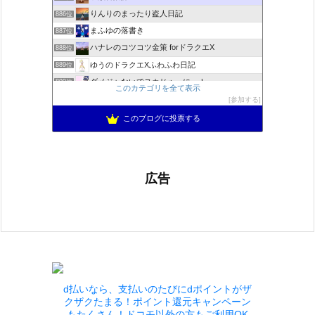
りんりのまったり盗人日記
886位
まふゆの落書き
887位
ハナレのコツコツ金策 forドラクエX
888位
ゆうのドラクエXふわふわ日記
889位
ダメジャないでスカじゃーにー！
890位
このカテゴリを全て表示
ドラクエ10 ぱふぱふ日記
891位
参加する
不思議の国のドラクエ10ブログ2
892位
このブログに投票する
広告
d払いなら、支払いのたびにdポイントがザ
クザクたまる！ポイント還元キャンペーン
もたくさん！ドコモ以外の方もご利用OK