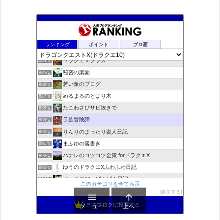
夢路電信草紙
882位
ランキング
ポイント
ブロ画
ドラクエ10ぱふぱふの向こう側
883位
ドラクエＸプラス
884位
秘密の楽園
885位
若い衆のブログ
886位
めるまるのとまり木
887位
たこわさびサビ抜きで
888位
ラ族冒険譚
889位
りんりのまったり盗人日記
890位
まふゆの落書き
891位
ハナレのコツコツ金策 forドラクエX
892位
ゆうのドラクエXふわふわ日記
893位
ドラクエ10 ぱふぱふ日記
894位
このカテゴリを全て表示
不思議の国のドラクエ10ブログ2
895位
参加する


もきゅブロ
896位
このブログに投票する
メニュー
上へ