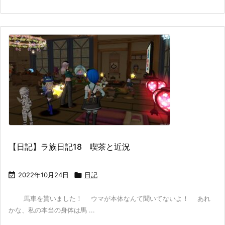
【日記】ラ族日記18 喫茶と近況

2022年10月24日

日記
馬車を貰いました！ ウマが本体なんて聞いてないよ！ あれ
かな、私の本当の身体は馬 ...