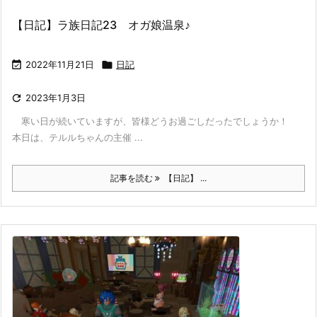
【日記】ラ族日記23 オガ娘温泉♪

2022年11月21日

日記

2023年1月3日
寒い日が続いていますが、皆様どうお過ごしだったでしょうか！
本日は、テルルちゃんの主催 ...
記事を読む
【日記】 ...