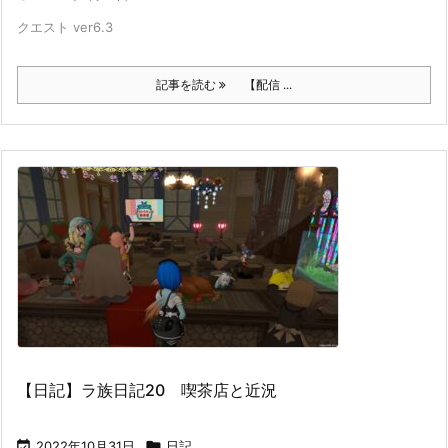
クエスト ver6.3
記事を読む
【配信 ...
【日記】ラ族日記20 喫茶店と近況

2022年10月31日

日記