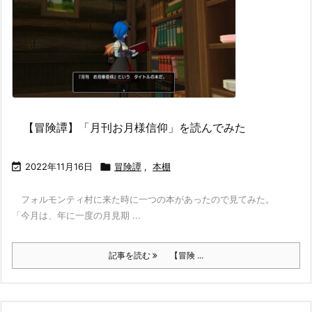
【冒険譚】「月刊お月様信仰」を読んでみた

2022年11月16日

冒険譚
,
本棚
フォルモンティ村に来た時に一つの本があったので見てみた。
「今月は、年に一度の月見期 ...
記事を読む
【冒険 ...