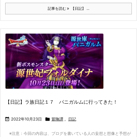
記事を読む
【日記】 ...
【日記】ラ族日記１７ パニガルムに行ってきた！

2022年10月23日

冒険譚
,
日記
※注意：今回の内容は、ブログを書いている人の妄想と想像と予想が