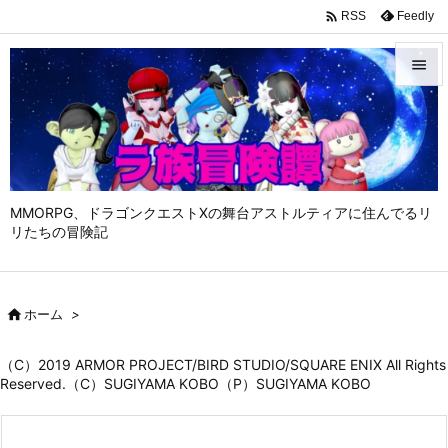

Feedly
RSS


メニュ

サイド

MMORPG、ドラゴンクエストⅩの舞台アストルティアに住んでるリ
前へ
リたちの冒険記

次へ


ホーム
>
検索
（C）2019 ARMOR PROJECT/BIRD STUDIO/SQUARE ENIX All Rights
Reserved.（C）SUGIYAMA KOBO（P）SUGIYAMA KOBO