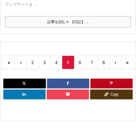
アップデートま ...
記事を読む
【日記】 ...
«
‹
2
3
4
5
6
7
8
›
»
Copy