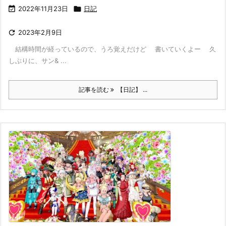

2022年11月23日

日記

2023年2月9日
結構時間が経っているので、うろ覚えだけど 書いていくよー 久
しぶりに、サン& ...
記事を読む
【日記】 ...