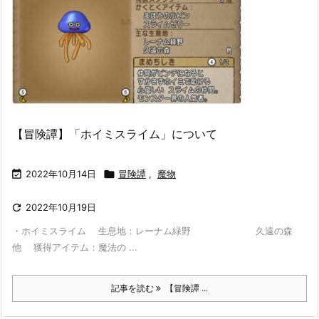
【冒険譚】「ホイミスライム」について

2022年10月14日

冒険譚
,
魔物

2022年10月19日
・ホイミスライム 生息地：レーナム緑野 久遠の森
他 獲得アイテム：魔法の ...
記事を読む
【冒険譚 ...