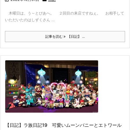
木曜日は、う～とぴあへ。 ２回目の来店ですねぇ。 お相手して
いただいたのはしずくさん ...
記事を読む
【日記】 ...
【日記】ラ族日記19 可愛いムーンバニーとエトワール