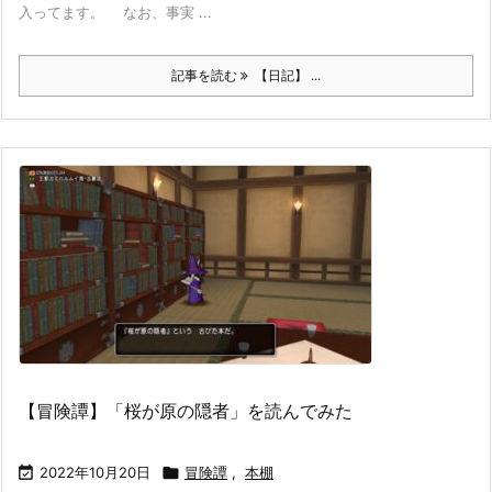
入ってます。 なお、事実 ...
記事を読む
【日記】 ...
【冒険譚】「桜が原の隠者」を読んでみた

2022年10月20日

冒険譚
,
本棚