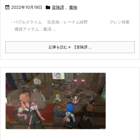

2022年10月19日

冒険譚
,
魔物
・バブルスライム 生息地：レーナム緑野 グレン領東
獲得アイテム：毒消 ...
記事を読む
【冒険譚 ...