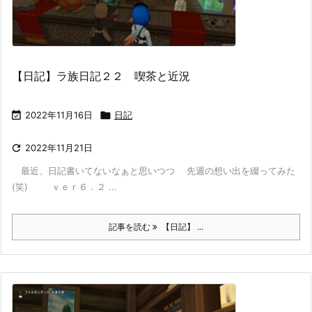
【日記】ラ族日記２２ 喫茶と近況

2022年11月16日

日記

2022年11月21日
最近、日記書いてないなぁと思いつつ 先週の想い出を綴ってみた
(笑) ｖｅｒ６．２ ...
記事を読む
【日記】 ...