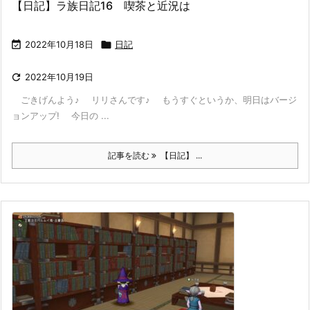
【日記】ラ族日記16 喫茶と近況は

2022年10月18日

日記

2022年10月19日
ごきげんよう♪ リリさんです♪ もうすぐというか、明日はバージ
ョンアップ! 今日の ...
記事を読む
【日記】 ...