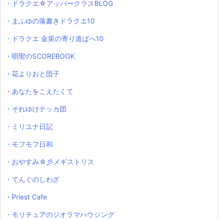
・ドラクエ☆アッパークラスBLOG
・まふゆの落書きドラクエ10
・ドラクエ 金策の寄り道ぱへ10
・唄聖のSCOREBOOK
・花よりおと団子
・あなたをこえたくて
・それゆけテッカ団
・ミリユナ日記
・モフモフ日和
・おやすみ☆彡メギストリス
・てんぐのしわざ
・Priest Cafe
・モリチュアのジオラマハウジング