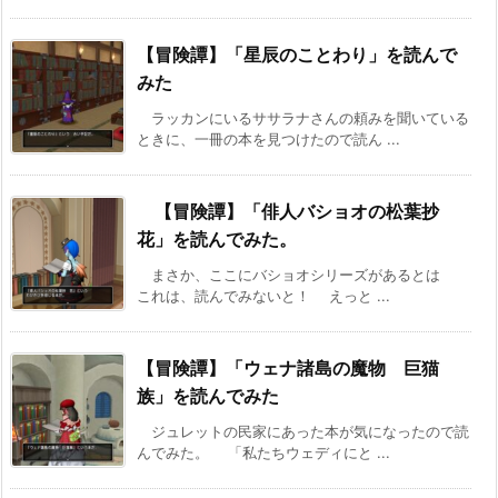
【冒険譚】「星辰のことわり」を読んで
みた
ラッカンにいるササラナさんの頼みを聞いている
ときに、一冊の本を見つけたので読ん ...
【冒険譚】「俳人バショオの松葉抄
花」を読んでみた。
まさか、ここにバショオシリーズがあるとは
これは、読んでみないと！ えっと ...
【冒険譚】「ウェナ諸島の魔物 巨猫
族」を読んでみた
ジュレットの民家にあった本が気になったので読
んでみた。 「私たちウェディにと ...