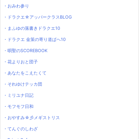
・おみわ参り
・ドラクエ☆アッパークラスBLOG
・まふゆの落書きドラクエ10
・ドラクエ 金策の寄り道ぱへ10
・唄聖のSCOREBOOK
・花よりおと団子
・あなたをこえたくて
・それゆけテッカ団
・ミリユナ日記
・モフモフ日和
・おやすみ☆彡メギストリス
・てんぐのしわざ