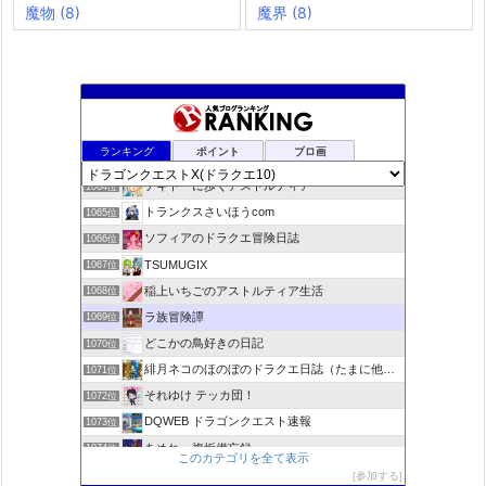
魔物
(8)
魔界
(8)
ドラクエ10ラウラの日常とチーム運営ブログ
1062位
ランキング
ポイント
ブロ画
デコとギュッとどわこ♪のドラクエ10冒険日記
1063位
テキトーに歩くアストルティア
1064位
トランクスさいほうcom
1065位
ソフィアのドラクエ冒険日誌
1066位
TSUMUGIX
1067位
稲上いちごのアストルティア生活
1068位
ラ族冒険譚
1069位
どこかの鳥好きの日記
1070位
緋月ネコのほのぼのドラクエ日誌（たまに他のことも書いてます)
1071位
それゆけ テッカ団！
1072位
DQWEB ドラゴンクエスト速報
1073位
あめれぃ複垢備忘録
1074位
このカテゴリを全て表示
ネプルルステーション DQ10
1075位
参加する