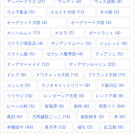
アッパークラス
(21)
ウェディ
(4)
ウェナ諸島
(9)
ウェ子集会
(5)
エルトナ大陸
(13)
オガ娘
(5)
オーグリッド大陸
(4)
オーグリード大陸
(4)
カミハルムイ
(11)
ガタラ
(7)
ガートラント
(4)
ゴクラク喫茶店
(4)
サンアンドムーン
(5)
ジュレット
(6)
スライム族
(5)
ゼクレス魔導国
(4)
ティアソニ
(5)
ティアマーメイド
(12)
ディアマンルージュ
(22)
ドレア
(9)
ドワチャッカ大陸
(13)
プクランド大陸
(11)
ユシュカ
(5)
ラジオキャットリリー
(9)
ラ族日記
(6)
リリラジ
(74)
レンダーシア大陸
(9)
レンドア港
(8)
レーンの村
(5)
冒険譚
(9)
創作
(6)
喫茶リリ
(96)
夜顔
(6)
大岡越前ごっこ
(14)
春歌秋冬
(5)
本
(6)
本棚道中
(49)
皐月亭
(12)
福引
(5)
紅玉館
(6)