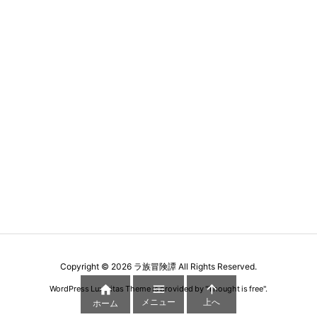
Copyright ©
2026
ラ族冒険譚
All Rights Reserved.



WordPress Luxeritas Theme is provided by "
Thought is free
".
メニュー
上へ
ホーム