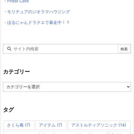
・Priest Cafe
・モリチュアのジオラマハウジング
・ほるにゃんドラクエで暴走中！？
カテゴリー
カ
テ
ゴ
リ
ー
タグ
さくら庵
(7)
アイテム
(7)
アストルティアソニック
(14)