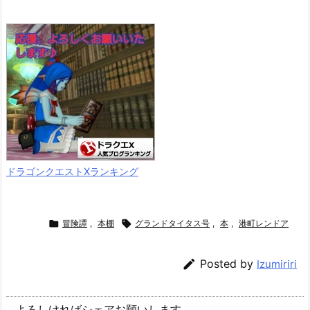
ドラゴンクエストXランキング

冒険譚
,
本棚

グランドタイタス号
,
本
,
港町レンドア

Posted by
Izumiriri
よろしければシェアお願いします