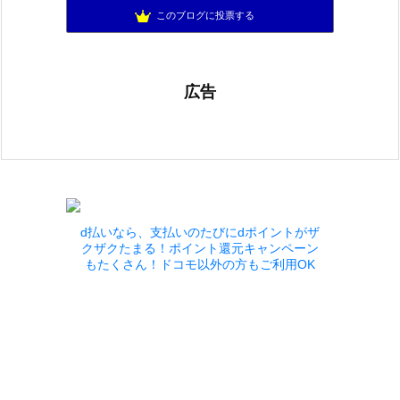
アリアドネからのお便り『Aria de nouvelles』
1076位
このブログに投票する
広告
d払いなら、支払いのたびにdポイントがザ
クザクたまる！ポイント還元キャンペーン
もたくさん！ドコモ以外の方もご利用OK