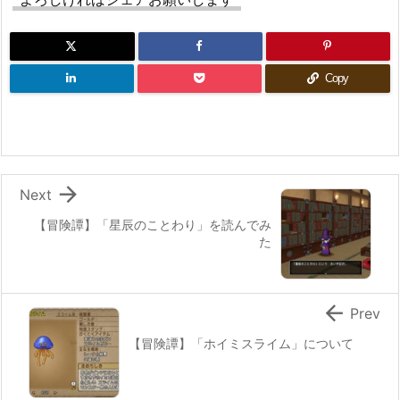
Copy

Next
【冒険譚】「星辰のことわり」を読んでみ
た

Prev
【冒険譚】「ホイミスライム」について