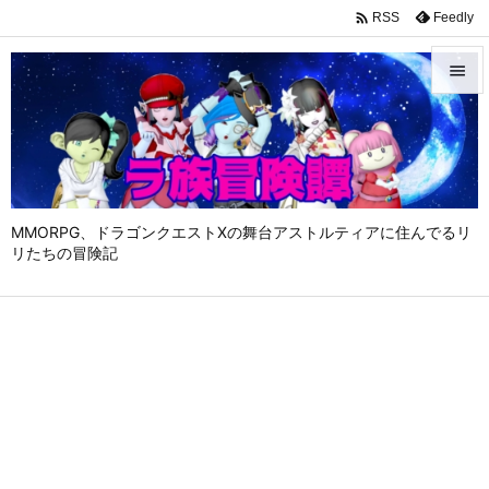

Feedly
RSS


メニュ

サイド

MMORPG、ドラゴンクエストⅩの舞台アストルティアに住んでるリ
前へ
リたちの冒険記

次へ

検索