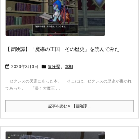
【冒険譚】「魔導の王国 その歴史」を読んでみた

2023年3月3日

冒険譚
,
本棚
ゼクレスの民家にあった本。 そこには、ゼクレスの歴史が書かれ
てあった。 「長く大魔王 ...
記事を読む
【冒険譚 ...