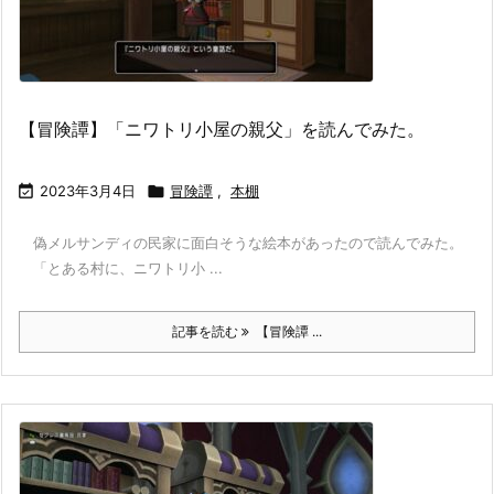
【冒険譚】「ニワトリ小屋の親父」を読んでみた。

2023年3月4日

冒険譚
,
本棚
偽メルサンディの民家に面白そうな絵本があったので読んでみた。
「とある村に、ニワトリ小 ...
記事を読む
【冒険譚 ...