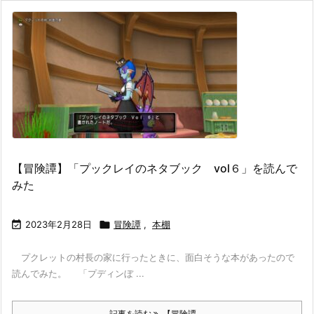
【冒険譚】「プックレイのネタブック vol６」を読んで
みた

2023年2月28日

冒険譚
,
本棚
プクレットの村長の家に行ったときに、面白そうな本があったので
読んでみた。 「プディンぼ ...
記事を読む
【冒険譚 ...