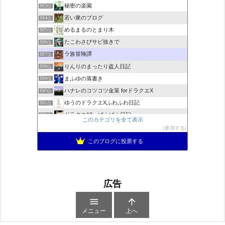
秘密の楽園
883位
若い衆のブログ
884位
めるまるのとまり木
885位
たこわさびサビ抜きで
886位
ラ族冒険譚
887位
りんりのまったり盗人日記
888位
まふゆの落書き
889位
ハナレのコツコツ金策 forドラクエX
890位
ゆうのドラクエXふわふわ日記
891位
ドラクエ10 ぱふぱふ日記
892位
このカテゴリを全て表示
不思議の国のドラクエ10ブログ2
893位
参加する
ぱーりーのパーリーピーポー！
894位
このブログに投票する
広告


メニュー
上へ