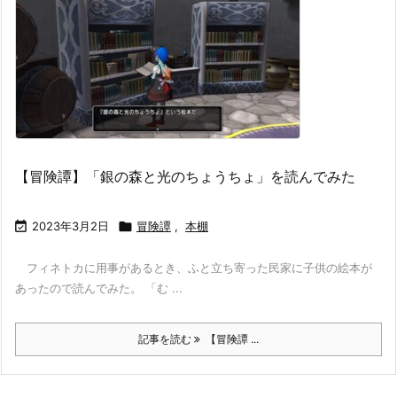
【冒険譚】「銀の森と光のちょうちょ」を読んでみた

2023年3月2日

冒険譚
,
本棚
フィネトカに用事があるとき、ふと立ち寄った民家に子供の絵本が
あったので読んでみた。 「む ...
記事を読む
【冒険譚 ...