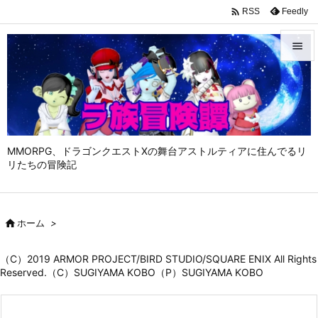

Feedly
RSS


メニュ

サイド

MMORPG、ドラゴンクエストⅩの舞台アストルティアに住んでるリ
前へ
リたちの冒険記

次へ


ホーム
>
検索
（C）2019 ARMOR PROJECT/BIRD STUDIO/SQUARE ENIX All Rights
Reserved.（C）SUGIYAMA KOBO（P）SUGIYAMA KOBO