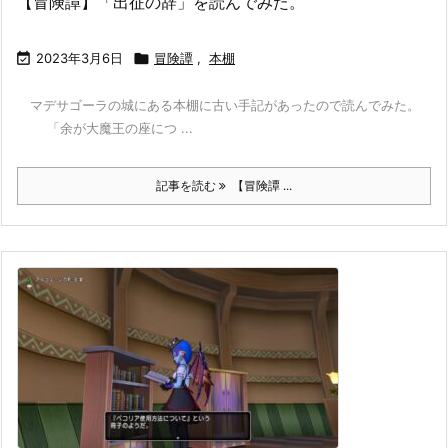
【冒険譚】「出征の辞」を読んでみた。

2023年3月6日

冒険譚
,
本棚
マデサゴーラの城にある本棚に古い手記があったので読んでみた。
「余が大魔王の座につ ...
記事を読む
【冒険譚 ...