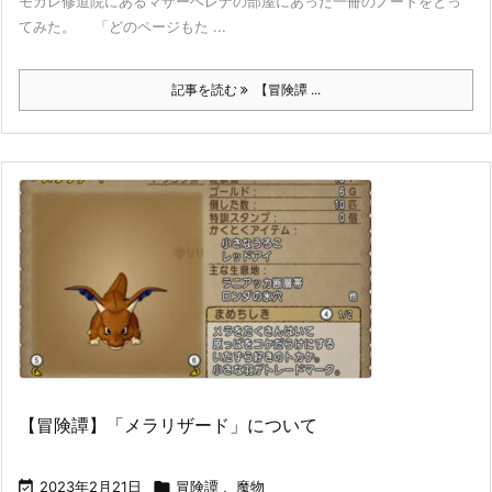
モガレ修道院にあるマザーヘレナの部屋にあった一冊のノートをとっ
てみた。 「どのページもた ...
記事を読む
【冒険譚 ...
【冒険譚】「メラリザード」について

2023年2月21日

冒険譚
,
魔物