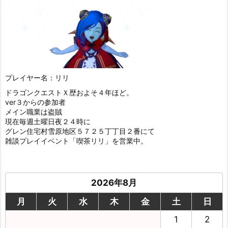
プレイヤー名：リリ
ドラゴンクエストＸ歴およそ４年ほど。
ver３からの参加者
メイン職業は盗賊
現在毎週土曜日夜２４時に
グレン住宅村雪原地区５７２５丁丁目２番にて
雑談プレイイベント「喫茶リリ」を営業中。
2026年8月
月
火
水
木
金
土
日
1
2