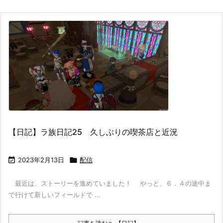
【日記】ラ族日記25 久しぶりの喫茶店と近況

2023年2月13日

配信
最近は、ストーリーを進めていました！ やっと、６．４の途中ま
で行けて新しいフィールドで ...