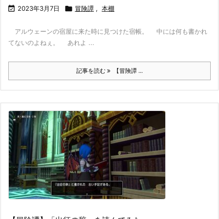

2023年3月7日

冒険譚
,
本棚
アルウェーンの宿屋に来た時に見つけた宿帳。 中には何も書かれ
てないのよねぇ。 あれよ ...
記事を読む
【冒険譚 ...