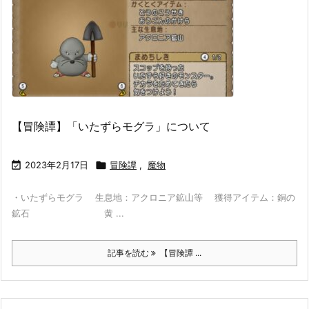
【冒険譚】「いたずらモグラ」について

2023年2月17日

冒険譚
,
魔物
・いたずらモグラ 生息地：アクロニア鉱山等 獲得アイテム：銅の
鉱石 黄 ...
記事を読む
【冒険譚 ...