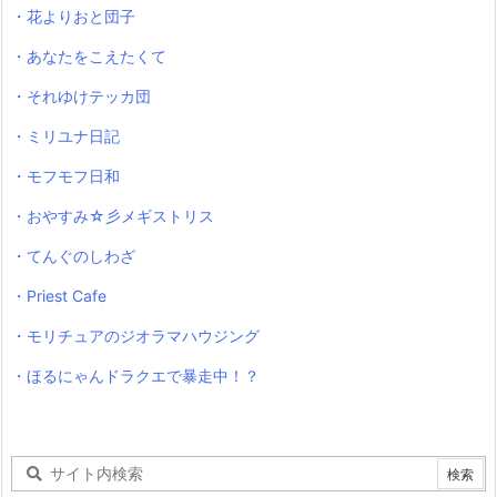
・花よりおと団子
・あなたをこえたくて
・それゆけテッカ団
・ミリユナ日記
・モフモフ日和
・おやすみ☆彡メギストリス
・てんぐのしわざ
・Priest Cafe
・モリチュアのジオラマハウジング
・ほるにゃんドラクエで暴走中！？