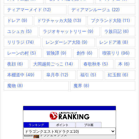
ティアマーメイド
(12)
ディアマンルージュ
(22)
ドレア
(9)
ドワチャッカ大陸
(13)
プクランド大陸
(11)
ユシュカ
(5)
ラジオキャットリリー
(9)
ラ族日記
(6)
リリラジ
(74)
レンダーシア大陸
(9)
レンドア港
(8)
レーンの村
(5)
冒険譚
(9)
創作
(6)
喫茶リリ
(96)
夜顔
(6)
大岡越前ごっこ
(14)
春歌秋冬
(5)
本
(6)
本棚道中
(49)
皐月亭
(12)
福引
(5)
紅玉館
(6)
魔物
(8)
魔界
(8)
夢路電信草紙
880位
ランキング
ポイント
ブロ画
ドラクエ10ぱふぱふの向こう側
881位
ドラクエＸプラス
882位