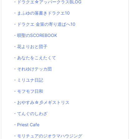
・ドラクエ☆アッパークラスBLOG
・まふゆの落書きドラクエ10
・ドラクエ 金策の寄り道ぱへ10
・唄聖のSCOREBOOK
・花よりおと団子
・あなたをこえたくて
・それゆけテッカ団
・ミリユナ日記
・モフモフ日和
・おやすみ☆彡メギストリス
・てんぐのしわざ
・Priest Cafe
・モリチュアのジオラマハウジング