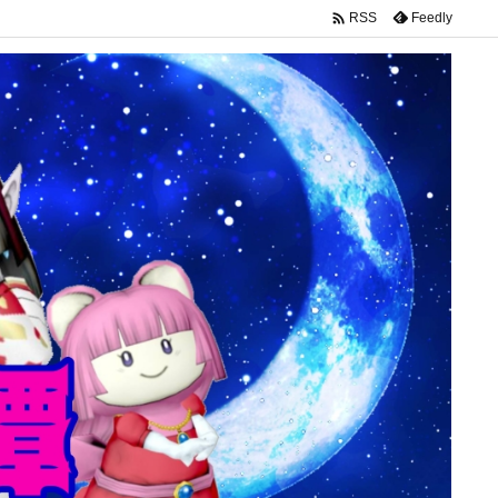

Feedly
RSS