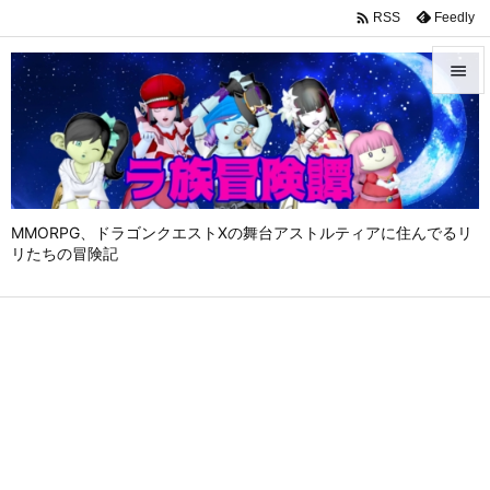

Feedly
RSS


メニュ

サイド

MMORPG、ドラゴンクエストⅩの舞台アストルティアに住んでるリ
前へ
リたちの冒険記

次へ

検索