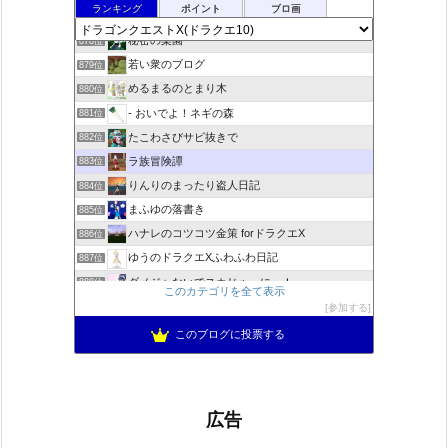
ランキング
ポイント
ブロ画
ドラクエＸプラス
877位
秘密の楽園
878位
若い衆のブログ
879位
めるまるのとまり木
880位
- おいでよ！ネギの森
881位
たこわさびサビ抜きで
882位
ラ族冒険譚
883位
りんりのまったり盗人日記
884位
まふゆの落書き
885位
ハナレのコツコツ金策 forドラクエX
886位
ゆうのドラクエXふわふわ日記
887位
ダメジャないでスカじゃーにー！
888位
このカテゴリを全て表示
あずにゃんの毎日がドラクエブログ
889位
参加する
ドラクエ10 ぱふぱふ日記
890位
このブログに投票する
広告