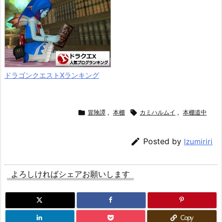
ドラゴンクエストXランキング

冒険譚
,
本棚

カミハルムイ
,
本棚道中

Posted by
Izumiriri
よろしければシェアお願いします
Copy