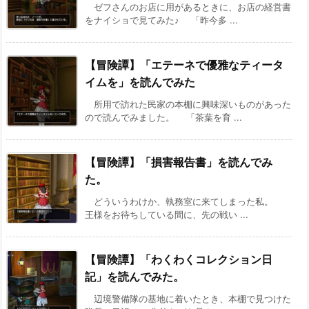
ゼフさんのお店に用があるときに、お店の経営書
をナイショで見てみた♪ 「昨今多 ...
【冒険譚】「エテーネで優雅なティータ
イムを」を読んでみた
所用で訪れた民家の本棚に興味深いものがあった
ので読んでみました。 「茶葉を育 ...
【冒険譚】「損害報告書」を読んでみ
た。
どういうわけか、執務室に来てしまった私。
王様をお待ちしている間に、先の戦い ...
【冒険譚】「わくわくコレクション日
記」を読んでみた。
辺境警備隊の基地に着いたとき、本棚で見つけた