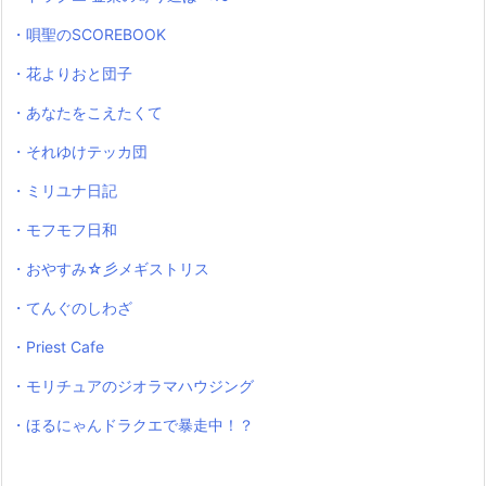
・唄聖のSCOREBOOK
・花よりおと団子
・あなたをこえたくて
・それゆけテッカ団
・ミリユナ日記
・モフモフ日和
・おやすみ☆彡メギストリス
・てんぐのしわざ
・Priest Cafe
・モリチュアのジオラマハウジング
・ほるにゃんドラクエで暴走中！？