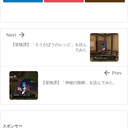

Next
【冒険譚】「ろうがぼうのレシピ」を読ん
でみた

Prev
【冒険譚】「神秘の階梯」を読んでみた。
スポンサー