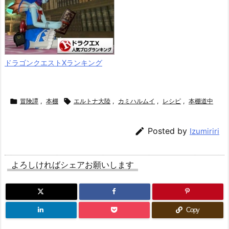
ドラゴンクエストXランキング

冒険譚
,
本棚

エルトナ大陸
,
カミハルムイ
,
レシピ
,
本棚道中

Posted by
Izumiriri
よろしければシェアお願いします
Copy