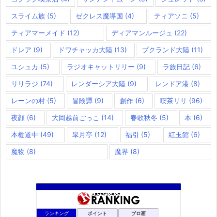
スライム族
(5)
ゼクレス魔導国
(4)
ティアソニ
(5)
ティアマーメイド
(12)
ディアマンルージュ
(22)
ドレア
(9)
ドワチャッカ大陸
(13)
プクランド大陸
(11)
ユシュカ
(5)
ラジオキャットリリー
(9)
ラ族日記
(6)
リリラジ
(74)
レンダーシア大陸
(9)
レンドア港
(8)
レーンの村
(5)
冒険譚
(9)
創作
(6)
喫茶リリ
(96)
夜顔
(6)
大岡越前ごっこ
(14)
春歌秋冬
(5)
本
(6)
本棚道中
(49)
皐月亭
(12)
福引
(5)
紅玉館
(6)
魔物
(8)
魔界
(8)
咲くやこのはな
1074位
ランキング
ポイント
ブロ画
ドラクエ10ラウラの日常とチーム運営ブログ