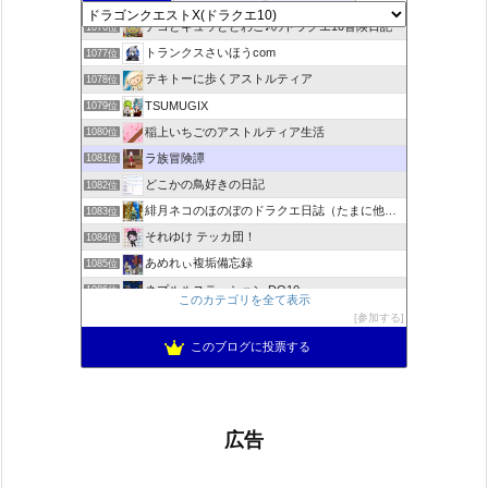
1075位
デコとギュッとどわこ♪のドラクエ10冒険日記
1076位
トランクスさいほうcom
1077位
テキトーに歩くアストルティア
1078位
TSUMUGIX
1079位
稲上いちごのアストルティア生活
1080位
ラ族冒険譚
1081位
どこかの鳥好きの日記
1082位
緋月ネコのほのぼのドラクエ日誌（たまに他のことも書いてます)
1083位
それゆけ テッカ団！
1084位
あめれぃ複垢備忘録
1085位
ネプルルステーション DQ10
1086位
このカテゴリを全て表示
アリアドネからのお便り『Aria de nouvelles』
1087位
参加する
ぽんこつゲーマーのひみつきち
1088位
このブログに投票する
広告