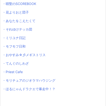
・唄聖のSCOREBOOK
・花よりおと団子
・あなたをこえたくて
・それゆけテッカ団
・ミリユナ日記
・モフモフ日和
・おやすみ☆彡メギストリス
・てんぐのしわざ
・Priest Cafe
・モリチュアのジオラマハウジング
・ほるにゃんドラクエで暴走中！？