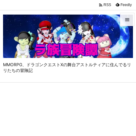

Feedly
RSS


メニュ

サイド

MMORPG、ドラゴンクエストⅩの舞台アストルティアに住んでるリ
前へ
リたちの冒険記

次へ

検索