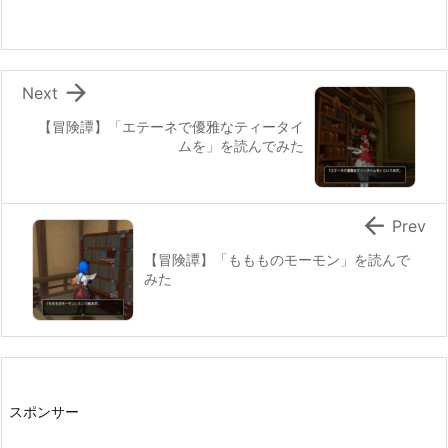

Next
【冒険譚】「エテーネで優雅なティータイ
ムを」を読んでみた

Prev
【冒険譚】「ももものモーモン」を読んで
みた
スポンサー