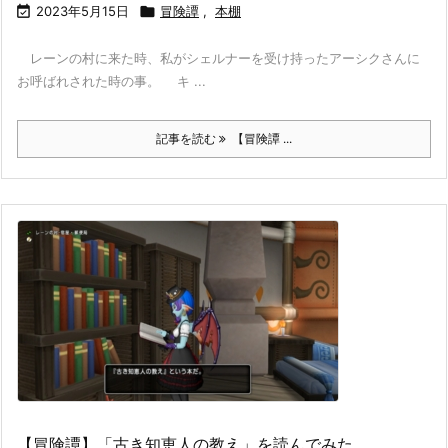

2023年5月15日

冒険譚
,
本棚
レーンの村に来た時、私がシェルナーを受け持ったアーシクさんに
お呼ばれされた時の事。 キ ...
記事を読む
【冒険譚 ...
【冒険譚】「古き知恵人の教え」を読んでみた