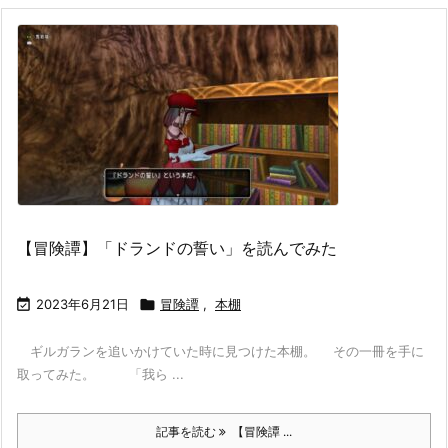
【冒険譚】「ドランドの誓い」を読んでみた

2023年6月21日

冒険譚
,
本棚
ギルガランを追いかけていた時に見つけた本棚。 その一冊を手に
取ってみた。 「我ら ...
記事を読む
【冒険譚 ...