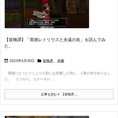
【冒険譚】「英雄レトリウスと永遠の友」を読んでみ
た。

2023年5月30日

冒険譚
,
本棚
廃墟になったドミニウス邸にお邪魔した時に、１冊の本がありまし
た。 どうやら、エテーネの ...
記事を読む
【冒険譚 ...