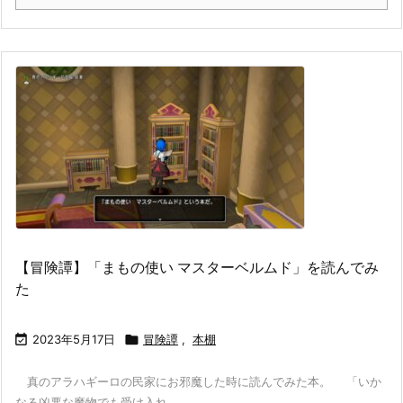
【冒険譚】「まもの使い マスターベルムド」を読んでみ
た

2023年5月17日

冒険譚
,
本棚
真のアラハギーロの民家にお邪魔した時に読んでみた本。 「いか
なる凶悪な魔物でも受け入れ ...