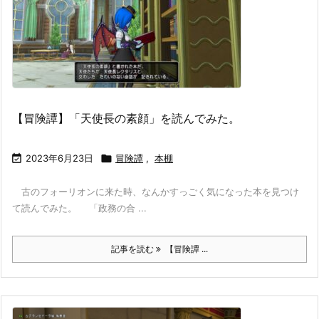
【冒険譚】「天使長の素顔」を読んでみた。

2023年6月23日

冒険譚
,
本棚
古のフォーリオンに来た時、なんかすっごく気になった本を見つけ
て読んでみた。 「政務の合 ...
記事を読む
【冒険譚 ...