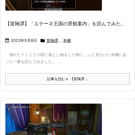
【冒険譚】「エテーネ王国の景観案内」を読んでみた。

2023年5月8日

冒険譚
,
本棚
壊れたドミニウス邸に落とし物をした時に、ふと見かけた本棚にあ
った一冊を読んでみました。 ...
記事を読む
【冒険譚 ...