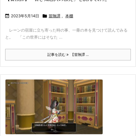

2023年5月14日

冒険譚
,
本棚
レーンの宿屋に立ち寄った時の事、一冊の本を見つけて読んでみる
と。 「この世界にはそなた ...
記事を読む
【冒険譚 ...