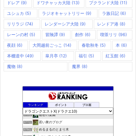
ドレア
(9)
ドワチャッカ大陸
(13)
プクランド大陸
(11)
ユシュカ
(5)
ラジオキャットリリー
(9)
ラ族日記
(6)
リリラジ
(74)
レンダーシア大陸
(9)
レンドア港
(8)
レーンの村
(5)
冒険譚
(9)
創作
(6)
喫茶リリ
(96)
夜顔
(6)
大岡越前ごっこ
(14)
春歌秋冬
(5)
本
(6)
本棚道中
(49)
皐月亭
(12)
福引
(5)
紅玉館
(6)
魔物
(8)
魔界
(8)
夢路電信草紙
874位
ランキング
ポイント
ブロ画
ドラクエＸプラス
875位
秘密の楽園
876位
若い衆のブログ
877位
めるまるのとまり木
878位