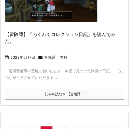
【冒険譚】「わくわくコレクション日記」を読んでみ
た。

2023年5月7日

冒険譚
,
本棚
辺境警備隊の基地に着いたとき、本棚で見つけた隊長の日記。 失
礼ながら見させていただきま ...
記事を読む
【冒険譚 ...