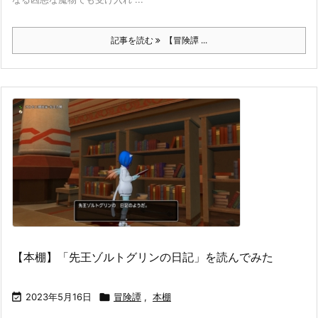
記事を読む
【冒険譚 ...
【本棚】「先王ゾルトグリンの日記」を読んでみた

2023年5月16日

冒険譚
,
本棚