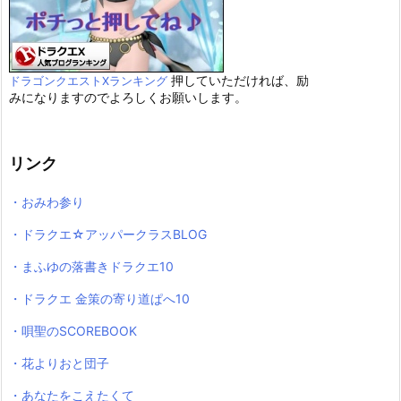
押していただければ、励
ドラゴンクエストXランキング
みになりますのでよろしくお願いします。
リンク
・おみわ参り
・ドラクエ☆アッパークラスBLOG
・まふゆの落書きドラクエ10
・ドラクエ 金策の寄り道ぱへ10
・唄聖のSCOREBOOK
・花よりおと団子
・あなたをこえたくて