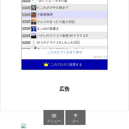
- おいでよ！ネギの森
879位
たこわさびサビ抜きで
880位
ラ族冒険譚
881位
りんりのまったり盗人日記
882位
まふゆの落書き
883位
ハナレのコツコツ金策 forドラクエX
884位
ゆうのドラクエXふわふわ日記
885位
ダメジャないでスカじゃーにー！
886位
このカテゴリを全て表示
あずにゃんの毎日がドラクエブログ
887位
参加する
ドラクエ10 ぱふぱふ日記
888位
このブログに投票する
広告


メニュー
上へ