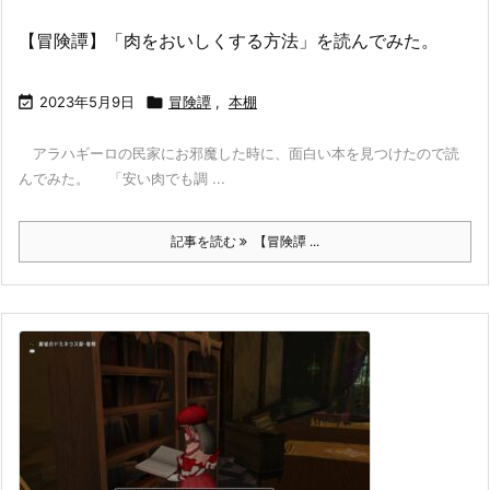
【冒険譚】「肉をおいしくする方法」を読んでみた。

2023年5月9日

冒険譚
,
本棚
アラハギーロの民家にお邪魔した時に、面白い本を見つけたので読
んでみた。 「安い肉でも調 ...
記事を読む
【冒険譚 ...