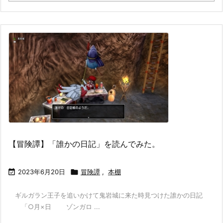
【冒険譚】「誰かの日記」を読んでみた。

2023年6月20日

冒険譚
,
本棚
ギルガラン王子を追いかけて鬼岩城に来た時見つけた誰かの日記
「○月×日 ゾンガロ ...