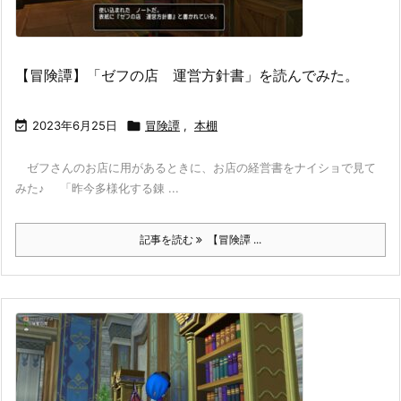
【冒険譚】「ゼフの店 運営方針書」を読んでみた。

2023年6月25日

冒険譚
,
本棚
ゼフさんのお店に用があるときに、お店の経営書をナイショで見て
みた♪ 「昨今多様化する錬 ...
記事を読む
【冒険譚 ...