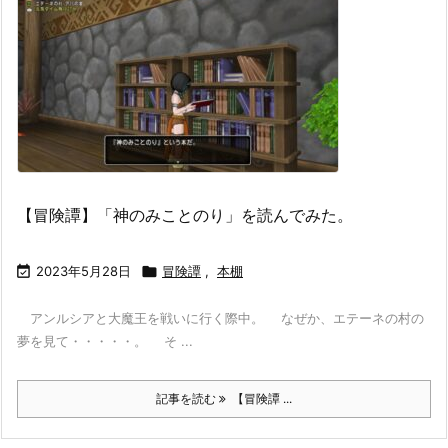
【冒険譚】「神のみことのり」を読んでみた。

2023年5月28日

冒険譚
,
本棚
アンルシアと大魔王を戦いに行く際中。 なぜか、エテーネの村の
夢を見て・・・・・。 そ ...
記事を読む
【冒険譚 ...