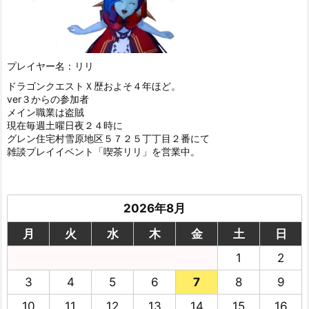
プレイヤー名：リリ
ドラゴンクエストＸ歴およそ４年ほど。
ver３からの参加者
メイン職業は盗賊
現在毎週土曜日夜２４時に
グレン住宅村雪原地区５７２５丁丁目２番にて
雑談プレイイベント「喫茶リリ」を営業中。
2026年8月
月
火
水
木
金
土
日
1
2
3
4
5
6
7
8
9
10
11
12
13
14
15
16