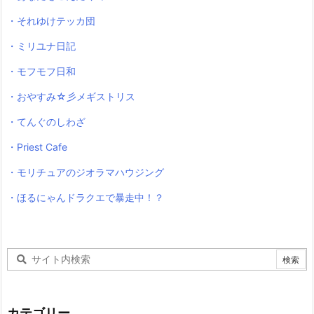
・それゆけテッカ団
・ミリユナ日記
・モフモフ日和
・おやすみ☆彡メギストリス
・てんぐのしわざ
・Priest Cafe
・モリチュアのジオラマハウジング
・ほるにゃんドラクエで暴走中！？
カテゴリー