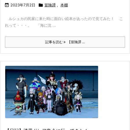

2023年7月2日

冒険譚
,
本棚
ルシュカの民家に来た時に面白い絵本があったので見てみた！ こ
れって・・・。 「海に沈 ...
記事を読む
【冒険譚 ...