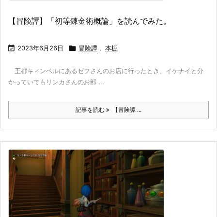
【冒険譚】「初等錬金術概論」を読んでみた。

2023年6月26日

冒険譚
,
本棚
王都キィンベルにあるゼフさんのお店に行ったとき、イケナイと分
かっていてもリンカさんのお部 ...
記事を読む
【冒険譚 ...