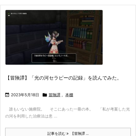
【冒険譚】「光の河セラピーの記録」を読んでみた。

2023年5月18日

冒険譚
,
本棚
誰もいない施療院。 そこにあった一冊の本。 「私が考案した光
の河を利用した治療法は患 ...
記事を読む
【冒険譚 ...