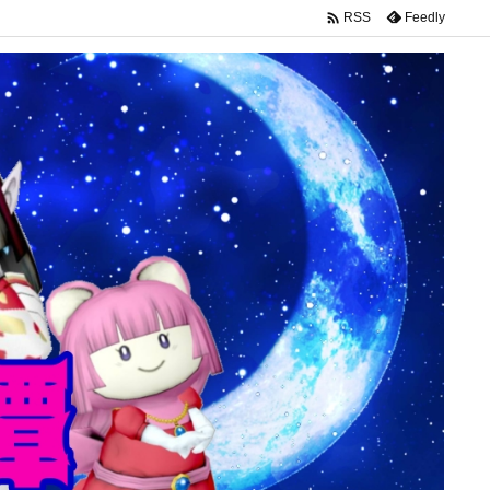

Feedly
RSS