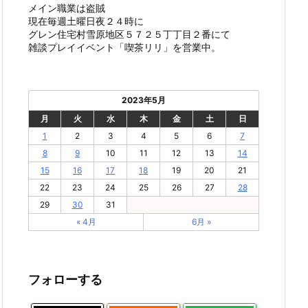
メイン職業は盗賊
現在毎週土曜日夜２４時に
グレン住宅村雪原地区５７２５丁丁目２番にて
雑談プレイイベント「喫茶リリ」を営業中。
2023年5月
月
火
水
木
金
土
日
1
2
3
4
5
6
7
8
9
10
11
12
13
14
15
16
17
18
19
20
21
22
23
24
25
26
27
28
29
30
31
« 4月
6月 »
フォローする