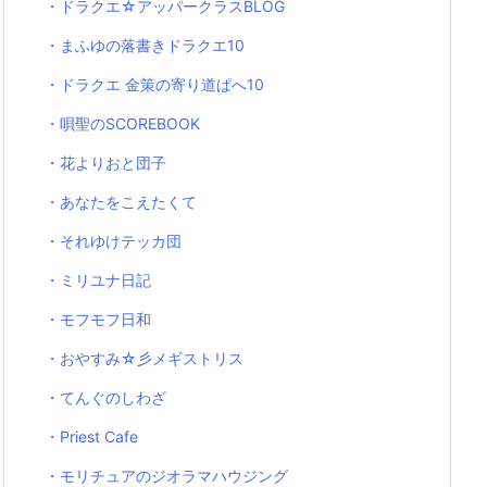
・ドラクエ☆アッパークラスBLOG
・まふゆの落書きドラクエ10
・ドラクエ 金策の寄り道ぱへ10
・唄聖のSCOREBOOK
・花よりおと団子
・あなたをこえたくて
・それゆけテッカ団
・ミリユナ日記
・モフモフ日和
・おやすみ☆彡メギストリス
・てんぐのしわざ
・Priest Cafe
・モリチュアのジオラマハウジング