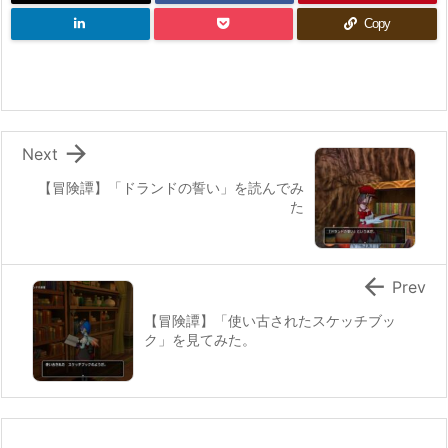
Copy

Next
【冒険譚】「ドランドの誓い」を読んでみ
た

Prev
【冒険譚】「使い古されたスケッチブッ
ク」を見てみた。