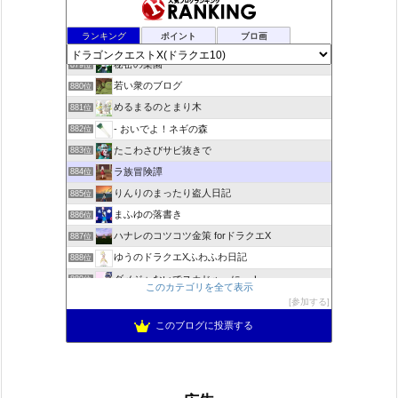
夢路電信草紙
877位
ランキング
ポイント
ブロ画
ドラクエＸプラス
878位
秘密の楽園
879位
若い衆のブログ
880位
めるまるのとまり木
881位
- おいでよ！ネギの森
882位
たこわさびサビ抜きで
883位
ラ族冒険譚
884位
りんりのまったり盗人日記
885位
まふゆの落書き
886位
ハナレのコツコツ金策 forドラクエX
887位
ゆうのドラクエXふわふわ日記
888位
ダメジャないでスカじゃーにー！
889位
このカテゴリを全て表示
MASATOのアメブロ
890位
参加する
ドラクエ10 ぱふぱふ日記
891位
このブログに投票する