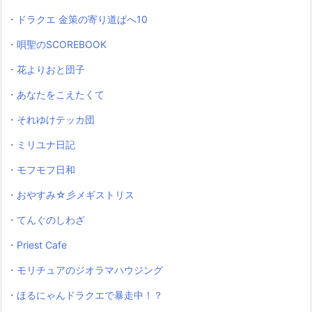
・ドラクエ 金策の寄り道ぱへ10
・唄聖のSCOREBOOK
・花よりおと団子
・あなたをこえたくて
・それゆけテッカ団
・ミリユナ日記
・モフモフ日和
・おやすみ☆彡メギストリス
・てんぐのしわざ
・Priest Cafe
・モリチュアのジオラマハウジング
・ほるにゃんドラクエで暴走中！？