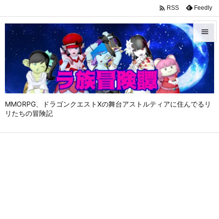

Feedly
RSS


メニュ

サイド

MMORPG、ドラゴンクエストⅩの舞台アストルティアに住んでるリ
前へ
リたちの冒険記

次へ

検索