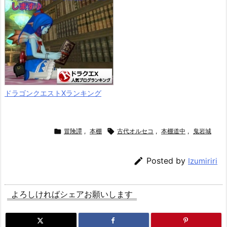
ドラゴンクエストXランキング

冒険譚
,
本棚

古代オルセコ
,
本棚道中
,
鬼岩城

Posted by
Izumiriri
よろしければシェアお願いします