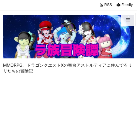

Feedly
RSS


メニュ

サイド

MMORPG、ドラゴンクエストⅩの舞台アストルティアに住んでるリ
前へ
リたちの冒険記

次へ

検索