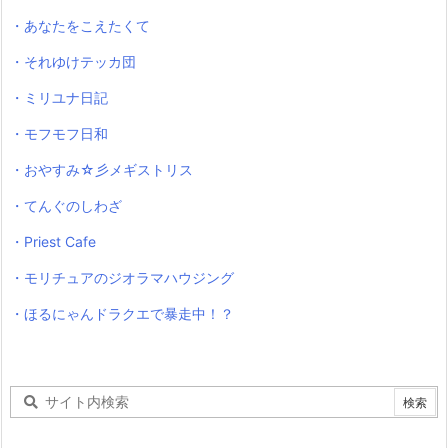
・あなたをこえたくて
・それゆけテッカ団
・ミリユナ日記
・モフモフ日和
・おやすみ☆彡メギストリス
・てんぐのしわざ
・Priest Cafe
・モリチュアのジオラマハウジング
・ほるにゃんドラクエで暴走中！？