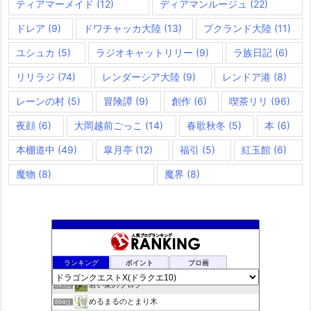
ティアマーメイド
(12)
ディアマンルージュ
(22)
ドレア
(9)
ドワチャッカ大陸
(13)
プクランド大陸
(11)
ユシュカ
(5)
ラジオキャットリリー
(9)
ラ族日記
(6)
リリラジ
(74)
レンダーシア大陸
(9)
レンドア港
(8)
レーンの村
(5)
冒険譚
(9)
創作
(6)
喫茶リリ
(96)
夜顔
(6)
大岡越前ごっこ
(14)
春歌秋冬
(5)
本
(6)
本棚道中
(49)
皐月亭
(12)
福引
(5)
紅玉館
(6)
魔物
(8)
魔界
(8)
rosappiのブログ
891位
ランキング
ポイント
ブロ画
小さな村
892位
若い衆のブログ
893位
めるまるのとまり木
894位