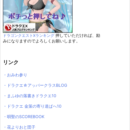
押していただければ、励
ドラゴンクエストXランキング
みになりますのでよろしくお願いします。
リンク
・おみわ参り
・ドラクエ☆アッパークラスBLOG
・まふゆの落書きドラクエ10
・ドラクエ 金策の寄り道ぱへ10
・唄聖のSCOREBOOK
・花よりおと団子