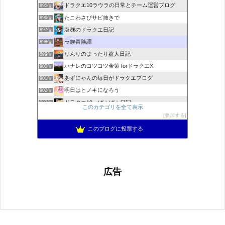
ドラクエ10ラウラの日常とチーム運営ブログ
895位
たこわさびサビ抜きで
896位
塩麹のドラクエ日記
897位
ラ族冒険譚
898位
りんりのまったり盗人日記
899位
ハナレのコツコツ金策 forドラクエX
900位
あずにゃんの毎日がドラクエブログ
901位
明日はヒノキになろう
902位
ドラクエ10 ぱふぱふ日記
903位
このカテゴリを全て表示
Run Run♪ ☆Slime★ 〜ドラクエ10攻略ブログ〜
904位
参加する
ゆるふわエル子になりたくて(｀・ω・´)
905位
このブログに投票する
広告