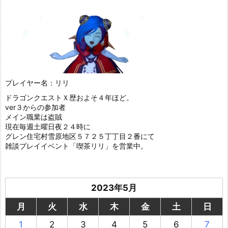
プレイヤー名：リリ
ドラゴンクエストＸ歴およそ４年ほど。
ver３からの参加者
メイン職業は盗賊
現在毎週土曜日夜２４時に
グレン住宅村雪原地区５７２５丁丁目２番にて
雑談プレイイベント「喫茶リリ」を営業中。
2023年5月
月
火
水
木
金
土
日
1
2
3
4
5
6
7