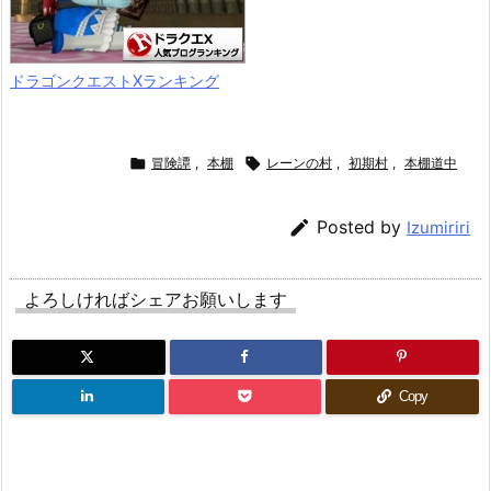
ドラゴンクエストXランキング

冒険譚
,
本棚

レーンの村
,
初期村
,
本棚道中

Posted by
Izumiriri
よろしければシェアお願いします
Copy