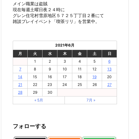
メイン職業は盗賊
現在毎週土曜日夜２４時に
グレン住宅村雪原地区５７２５丁丁目２番にて
雑談プレイイベント「喫茶リリ」を営業中。
2021年6月
月
火
水
木
金
土
日
1
2
3
4
5
6
7
8
9
10
11
12
13
14
15
16
17
18
19
20
21
22
23
24
25
26
27
28
29
30
« 5月
7月 »
フォローする