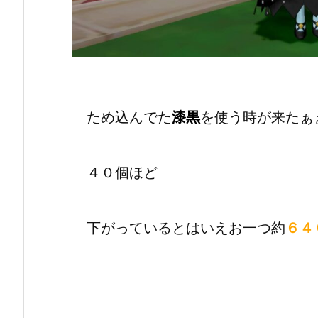
ため込んでた
漆黒
を使う時が来たぁ
４０個ほど
下がっているとはいえお一つ約
６４