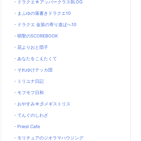
・ドラクエ☆アッパークラスBLOG
・まふゆの落書きドラクエ10
・ドラクエ 金策の寄り道ぱへ10
・唄聖のSCOREBOOK
・花よりおと団子
・あなたをこえたくて
・それゆけテッカ団
・ミリユナ日記
・モフモフ日和
・おやすみ☆彡メギストリス
・てんぐのしわざ
・Priest Cafe
・モリチュアのジオラマハウジング