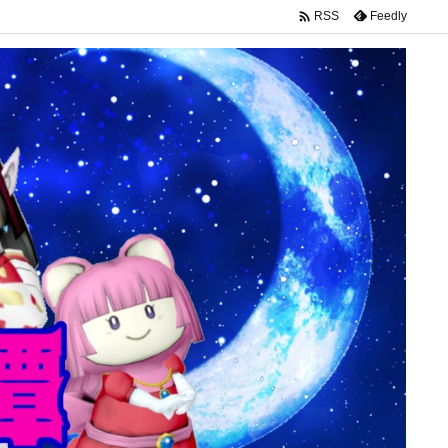

Feedly
RSS