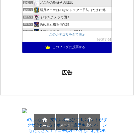
どこかの鳥好きの日記
1083位
緋月ネコのほのぼのドラクエ日誌（たまに他のことも書いてます)
1084位
それゆけ テッカ団！
1085位
あめれぃ複垢備忘録
1086位
ネプルルステーション DQ10
1087位
このカテゴリを全て表示
アリアドネからのお便り『Aria de nouvelles』
1088位
参加する
ぽんこつゲーマーのひみつきち
1089位
このブログに投票する
広告



d払いなら、支払いのたびにdポイントがザ
メニュー
上へ
クザクたまる！ポイント還元キャンペーン
ホーム
もたくさん！ドコモ以外の方もご利用OK