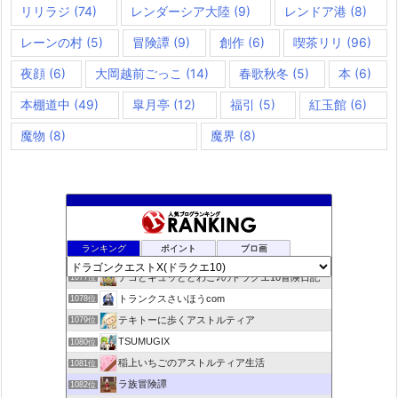
リリラジ
(74)
レンダーシア大陸
(9)
レンドア港
(8)
レーンの村
(5)
冒険譚
(9)
創作
(6)
喫茶リリ
(96)
夜顔
(6)
大岡越前ごっこ
(14)
春歌秋冬
(5)
本
(6)
本棚道中
(49)
皐月亭
(12)
福引
(5)
紅玉館
(6)
魔物
(8)
魔界
(8)
咲くやこのはな
1075位
ランキング
ポイント
ブロ画
ドラクエ10ラウラの日常とチーム運営ブログ
1076位
デコとギュッとどわこ♪のドラクエ10冒険日記
1077位
トランクスさいほうcom
1078位
テキトーに歩くアストルティア
1079位
TSUMUGIX
1080位
稲上いちごのアストルティア生活
1081位
ラ族冒険譚
1082位