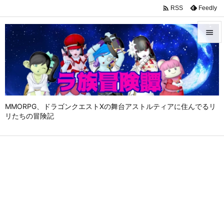

Feedly
RSS


メニュ

サイド

MMORPG、ドラゴンクエストⅩの舞台アストルティアに住んでるリ
前へ
リたちの冒険記

次へ

検索