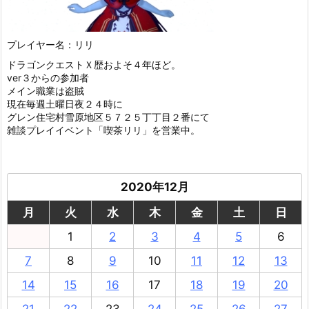
プレイヤー名：リリ
ドラゴンクエストＸ歴およそ４年ほど。
ver３からの参加者
メイン職業は盗賊
現在毎週土曜日夜２４時に
グレン住宅村雪原地区５７２５丁丁目２番にて
雑談プレイイベント「喫茶リリ」を営業中。
2020年12月
月
火
水
木
金
土
日
1
2
3
4
5
6
7
8
9
10
11
12
13
14
15
16
17
18
19
20
21
22
23
24
25
26
27