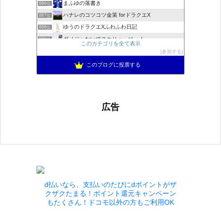
まふゆの落書き
886位
ハナレのコツコツ金策 forドラクエX
887位
ゆうのドラクエXふわふわ日記
888位
ダメジャないでスカじゃーにー！
889位
このカテゴリを全て表示
MASATOのアメブロ
890位
参加する
ドラクエ10 ぱふぱふ日記
891位
このブログに投票する
広告
d払いなら、支払いのたびにdポイントがザ
クザクたまる！ポイント還元キャンペーン
もたくさん！ドコモ以外の方もご利用OK