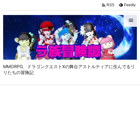

Feedly
RSS


メニュ

サイド

MMORPG、ドラゴンクエストⅩの舞台アストルティアに住んでるリ
前へ
リたちの冒険記

次へ

検索