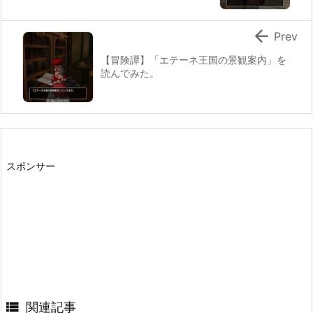

Prev
【冒険譚】「エテーネ王国の景観案内」を
読んでみた。
スポンサー

関連記事