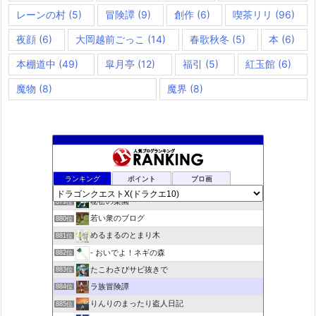
レーンの村
(5)
冒険譚
(9)
創作
(6)
喫茶リリ
(96)
夜顔
(6)
大岡越前ごっこ
(14)
春歌秋冬
(5)
本
(6)
本棚道中
(49)
皐月亭
(12)
福引
(5)
紅玉館
(6)
魔物
(8)
魔界
(8)
夢路電信草紙
877位
ランキング
ポイント
ブロ画
ドラクエＸプラス
878位
秘密の楽園
879位
若い衆のブログ
880位
めるまるのとまり木
881位
- おいでよ！ネギの森
882位
たこわさびサビ抜きで
883位
ラ族冒険譚
884位
りんりのまったり盗人日記
885位