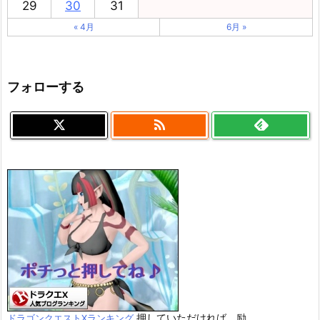
29
30
31
« 4月
6月 »
フォローする

押していただければ、励
ドラゴンクエストXランキング