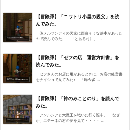
【冒険譚】「ニワトリ小屋の親父」を読
んでみた。
偽メルサンディの民家に面白そうな絵本があった
ので読んでみた。 「とある村に、 ...
【冒険譚】「ゼフの店 運営方針書」を
読んでみた。
ゼフさんのお店に用があるときに、お店の経営書
をナイショで見てみた♪ 「昨今多 ...
【冒険譚】「神のみことのり」を読んで
みた。
アンルシアと大魔王を戦いに行く際中。 なぜ
か、エテーネの村の夢を見て・・・・ ...