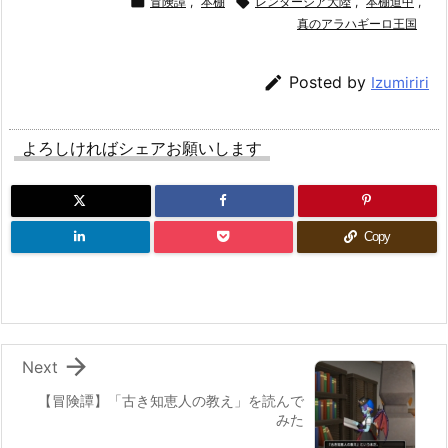

冒険譚
,
本棚

レンダーシア大陸
,
本棚道中
,
真のアラハギーロ王国

Posted by
Izumiriri
よろしければシェアお願いします
Copy

Next
【冒険譚】「古き知恵人の教え」を読んで
みた