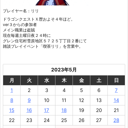
プレイヤー名：リリ
ドラゴンクエストＸ歴およそ４年ほど。
ver３からの参加者
メイン職業は盗賊
現在毎週土曜日夜２４時に
グレン住宅村雪原地区５７２５丁丁目２番にて
雑談プレイイベント「喫茶リリ」を営業中。
2023年5月
月
火
水
木
金
土
日
1
2
3
4
5
6
7
8
9
10
11
12
13
14
15
16
17
18
19
20
21
22
23
24
25
26
27
28