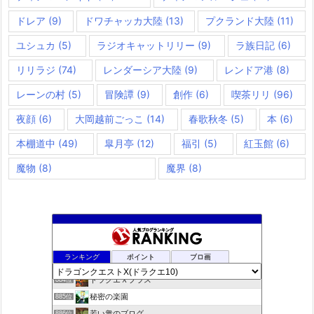
ドレア
(9)
ドワチャッカ大陸
(13)
プクランド大陸
(11)
ユシュカ
(5)
ラジオキャットリリー
(9)
ラ族日記
(6)
リリラジ
(74)
レンダーシア大陸
(9)
レンドア港
(8)
レーンの村
(5)
冒険譚
(9)
創作
(6)
喫茶リリ
(96)
夜顔
(6)
大岡越前ごっこ
(14)
春歌秋冬
(5)
本
(6)
本棚道中
(49)
皐月亭
(12)
福引
(5)
紅玉館
(6)
魔物
(8)
魔界
(8)
夢路電信草紙
882位
ランキング
ポイント
ブロ画
ドラクエ10ぱふぱふの向こう側
883位
ドラクエＸプラス
884位
秘密の楽園
885位
若い衆のブログ
886位