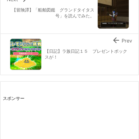
【冒険譚】「船舶図鑑 グランドタイタス
号」を読んでみた。

Prev
【日記】ラ族日記１５ プレゼントボック
スが！
スポンサー