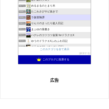
めるまるのとまり木
887位
たこわさびサビ抜きで
888位
ラ族冒険譚
889位
りんりのまったり盗人日記
890位
まふゆの落書き
891位
ハナレのコツコツ金策 forドラクエX
892位
ゆうのドラクエXふわふわ日記
893位
ドラクエ10 ぱふぱふ日記
894位
このカテゴリを全て表示
不思議の国のドラクエ10ブログ2
895位
参加する
もきゅブロ
896位
このブログに投票する
広告