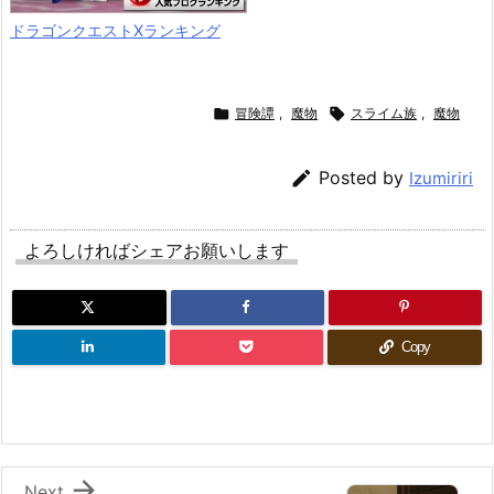
ドラゴンクエストXランキング

冒険譚
,
魔物

スライム族
,
魔物

Posted by
Izumiriri
よろしければシェアお願いします
Copy

Next