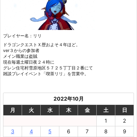
プレイヤー名：リリ
ドラゴンクエストＸ歴およそ４年ほど。
ver３からの参加者
メイン職業は盗賊
現在毎週土曜日夜２４時に
グレン住宅村雪原地区５７２５丁丁目２番にて
雑談プレイイベント「喫茶リリ」を営業中。
2022年10月
月
火
水
木
金
土
日
1
2
3
4
5
6
7
8
9