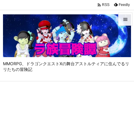

Feedly
RSS


メニュ

サイド

MMORPG、ドラゴンクエストⅩの舞台アストルティアに住んでるリ
前へ
リたちの冒険記

次へ

検索