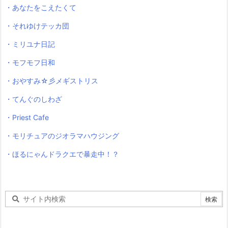
・あなたをこえたくて
・それゆけテッカ団
・ミリユナ日記
・モフモフ日和
・おやすみ☆彡メギストリス
・てんぐのしわざ
・Priest Cafe
・モリチュアのジオラマハウジング
・ほるにゃんドラクエで暴走中！？