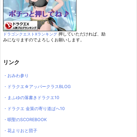
押していただければ、励
ドラゴンクエストXランキング
みになりますのでよろしくお願いします。
リンク
・おみわ参り
・ドラクエ☆アッパークラスBLOG
・まふゆの落書きドラクエ10
・ドラクエ 金策の寄り道ぱへ10
・唄聖のSCOREBOOK
・花よりおと団子