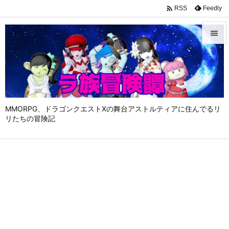

Feedly
RSS


メニュ

サイド

MMORPG、ドラゴンクエストⅩの舞台アストルティアに住んでるリ
前へ
リたちの冒険記

次へ

検索