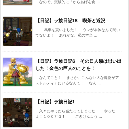
なので、突破的に「からあげを食 ...
【日記】ラ族日記18 喫茶と近況
馬車を貰いました！ ウマが本体なんて聞い
てないよ！ あれかな、私の本当 ...
【日記】ラ族日記6 その日人類は思い出
した！金色の巨人のことを！
なんてこと！ まさか、こんな巨大な魔物がア
ストルティアにいるなんて！ なん ...
【日記】ラ族日記1
久々にやったら当たってしまった！ やった
よ！１００万Ｇ！ ごきげんよう ...