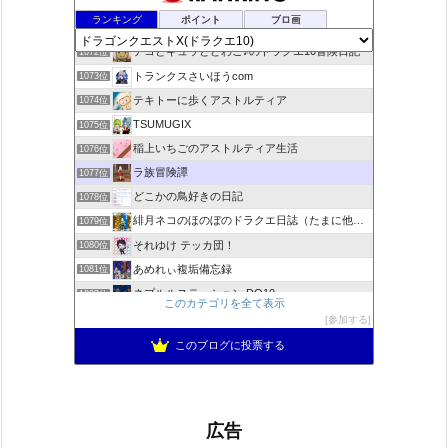
咲くやこのはな
1070位
ランキング
ポイント
ブロ画
ドラクエ10ラウラの日常とチーム運営ブログ
1071位
デコとギュッとどわこ♪のドラクエ10冒険日記
1072位
トランクスさいほうcom
1073位
テキトーに歩くアストルティア
1074位
TSUMUGIX
1075位
稲上いちごのアストルティア生活
1076位
ラ族冒険譚
1077位
どこかの鳥好きの日記
1078位
緋月ネコのほのぼのドラクエ日誌（たまに他のことも書いてます)
1079位
それゆけ テッカ団！
1080位
あめれぃ複垢備忘録
1081位
ネプルルステーション DQ10
1082位
このカテゴリを全て表示
アリアドネからのお便り『Aria de nouvelles』
1083位
参加する
ぽんこつゲーマーのひみつきち
1084位
このブログに投票する
広告