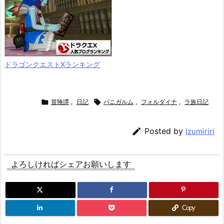
ドラゴンクエストXランキング

冒険譚
,
日記

パニガルム
,
フォルダイナ
,
ラ族日記

Posted by
Izumiriri
よろしければシェアお願いします
Copy