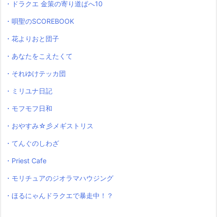
・ドラクエ 金策の寄り道ぱへ10
・唄聖のSCOREBOOK
・花よりおと団子
・あなたをこえたくて
・それゆけテッカ団
・ミリユナ日記
・モフモフ日和
・おやすみ☆彡メギストリス
・てんぐのしわざ
・Priest Cafe
・モリチュアのジオラマハウジング
・ほるにゃんドラクエで暴走中！？