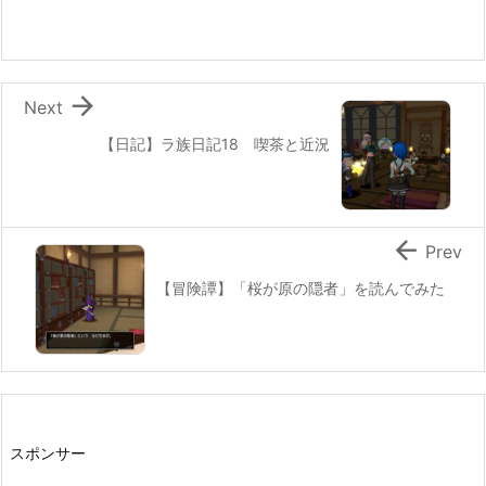

Next
【日記】ラ族日記18 喫茶と近況

Prev
【冒険譚】「桜が原の隠者」を読んでみた
スポンサー