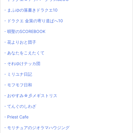
・まふゆの落書きドラクエ10
・ドラクエ 金策の寄り道ぱへ10
・唄聖のSCOREBOOK
・花よりおと団子
・あなたをこえたくて
・それゆけテッカ団
・ミリユナ日記
・モフモフ日和
・おやすみ☆彡メギストリス
・てんぐのしわざ
・Priest Cafe
・モリチュアのジオラマハウジング