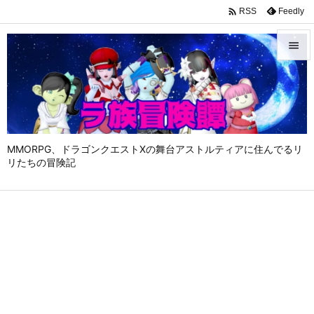

Feedly
RSS


メニュ

サイド

MMORPG、ドラゴンクエストⅩの舞台アストルティアに住んでるリ
前へ
リたちの冒険記

次へ

検索