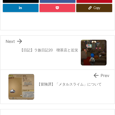
Copy

Next
【日記】ラ族日記20 喫茶店と近況

Prev
【冒険譚】「メタルスライム」について