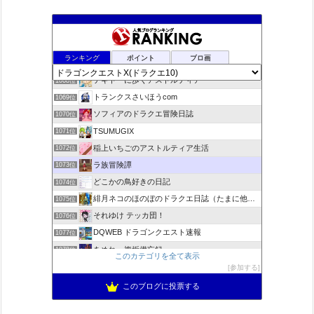
ドラクエ10ラウラの日常とチーム運営ブログ
1066位
ランキング
ポイント
ブロ画
デコとギュッとどわこ♪のドラクエ10冒険日記
1067位
テキトーに歩くアストルティア
1068位
トランクスさいほうcom
1069位
ソフィアのドラクエ冒険日誌
1070位
TSUMUGIX
1071位
稲上いちごのアストルティア生活
1072位
ラ族冒険譚
1073位
どこかの鳥好きの日記
1074位
緋月ネコのほのぼのドラクエ日誌（たまに他のことも書いてます)
1075位
それゆけ テッカ団！
1076位
DQWEB ドラゴンクエスト速報
1077位
あめれぃ複垢備忘録
1078位
このカテゴリを全て表示
ネプルルステーション DQ10
1079位
参加する
アリアドネからのお便り『Aria de nouvelles』
1080位
このブログに投票する