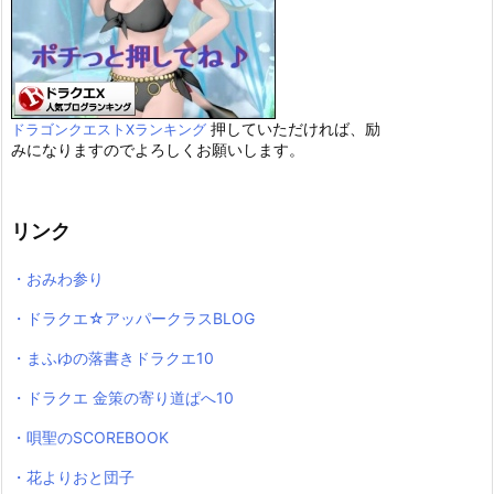
押していただければ、励
ドラゴンクエストXランキング
みになりますのでよろしくお願いします。
リンク
・おみわ参り
・ドラクエ☆アッパークラスBLOG
・まふゆの落書きドラクエ10
・ドラクエ 金策の寄り道ぱへ10
・唄聖のSCOREBOOK
・花よりおと団子