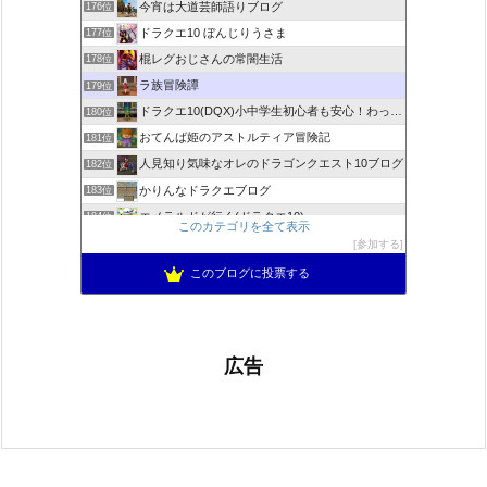
今宵は大道芸師語りブログ
176位
ドラクエ10 ぼんじりうさま
177位
棍レグおじさんの常闇生活
178位
ラ族冒険譚
179位
ドラクエ10(DQX)小中学生初心者も安心！わったーブログ
180位
おてんば姫のアストルティア冒険記
181位
人見知り気味なオレのドラゴンクエスト10ブログ
182位
かりんなドラクエブログ
183位
エメラルドが行く(ドラクエ10)
184位
このカテゴリを全て表示
＊めおとドラクエ10日記＊
185位
参加する
くろゆきひめ堂
186位
このブログに投票する
広告