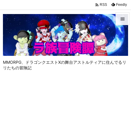

Feedly
RSS


メニュ

サイド

MMORPG、ドラゴンクエストⅩの舞台アストルティアに住んでるリ
前へ
リたちの冒険記

次へ

検索