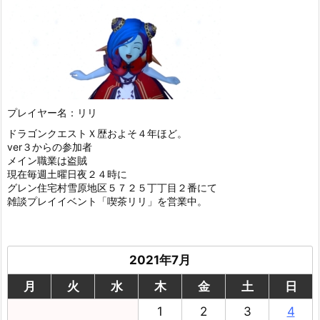
プレイヤー名：リリ
ドラゴンクエストＸ歴およそ４年ほど。
ver３からの参加者
メイン職業は盗賊
現在毎週土曜日夜２４時に
グレン住宅村雪原地区５７２５丁丁目２番にて
雑談プレイイベント「喫茶リリ」を営業中。
2021年7月
月
火
水
木
金
土
日
1
2
3
4