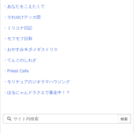
・あなたをこえたくて
・それゆけテッカ団
・ミリユナ日記
・モフモフ日和
・おやすみ☆彡メギストリス
・てんぐのしわざ
・Priest Cafe
・モリチュアのジオラマハウジング
・ほるにゃんドラクエで暴走中！？