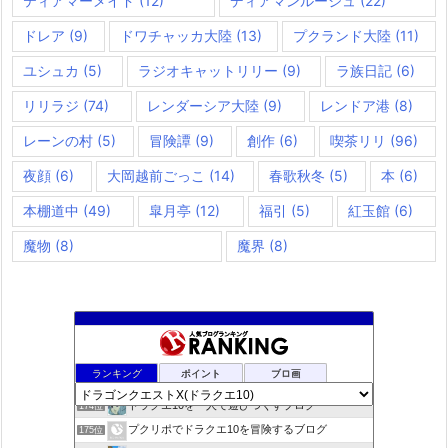
ティアマーメイド
(12)
ディアマンルージュ
(22)
ドレア
(9)
ドワチャッカ大陸
(13)
プクランド大陸
(11)
ユシュカ
(5)
ラジオキャットリリー
(9)
ラ族日記
(6)
リリラジ
(74)
レンダーシア大陸
(9)
レンドア港
(8)
レーンの村
(5)
冒険譚
(9)
創作
(6)
喫茶リリ
(96)
夜顔
(6)
大岡越前ごっこ
(14)
春歌秋冬
(5)
本
(6)
本棚道中
(49)
皐月亭
(12)
福引
(5)
紅玉館
(6)
魔物
(8)
魔界
(8)
きらあほblog
172位
ランキング
ポイント
ブロ画
ドラクエやると毎日がパ〜リなぃ！！
173位
ドラクエ10を一人で遊びつくすブログ
174位
プクリポでドラクエ10を冒険するブログ
175位