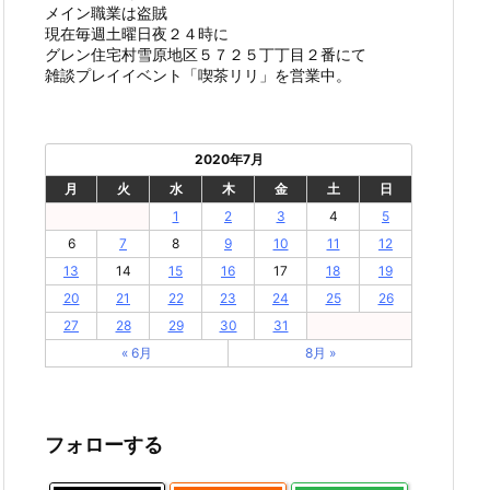
メイン職業は盗賊
現在毎週土曜日夜２４時に
グレン住宅村雪原地区５７２５丁丁目２番にて
雑談プレイイベント「喫茶リリ」を営業中。
2020年7月
月
火
水
木
金
土
日
1
2
3
4
5
6
7
8
9
10
11
12
13
14
15
16
17
18
19
20
21
22
23
24
25
26
27
28
29
30
31
« 6月
8月 »
フォローする