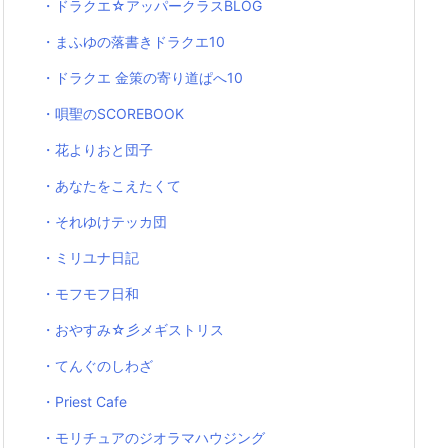
・ドラクエ☆アッパークラスBLOG
・まふゆの落書きドラクエ10
・ドラクエ 金策の寄り道ぱへ10
・唄聖のSCOREBOOK
・花よりおと団子
・あなたをこえたくて
・それゆけテッカ団
・ミリユナ日記
・モフモフ日和
・おやすみ☆彡メギストリス
・てんぐのしわざ
・Priest Cafe
・モリチュアのジオラマハウジング