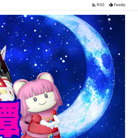

Feedly
RSS