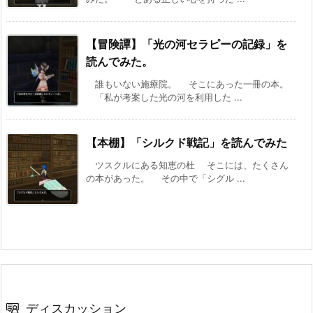
【冒険譚】「光の河セラピーの記録」を
読んでみた。
誰もいない施療院。 そこにあった一冊の本。
「私が考案した光の河を利用した ...
【本棚】「シルクド戦記」を読んでみた
ツスクルにある知恵の杜 そこには、たくさん
の本があった。 その中で「シグル ...
ディスカッション