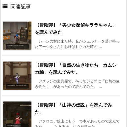

関連記事
【冒険譚】「美少女探偵キララちゃん」
を読んでみた
レーンの村に来た時、私がシェルナーを受け持っ
たアーシクさんにお呼ばれされた時の ...
【冒険譚】「自然の生き物たち カムシ
カ編」を読んでみた。
アズランの道具屋で、待っている間に「自然の生
き物たち」があったので読んでみた。 ...
【冒険譚】「山神の伝説」を読んでみ
た。
アクロニア鉱山にもう一つ本があったので読んで
みた。 とある正しい心を持った ...