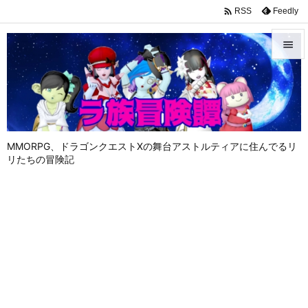

Feedly
RSS


メニュ

サイド

MMORPG、ドラゴンクエストⅩの舞台アストルティアに住んでるリ
前へ
リたちの冒険記

次へ

検索