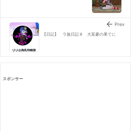

Prev
【日記】 ラ族日記８ 大富豪の果てに
スポンサー