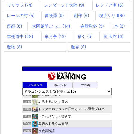
リリラジ
(74)
レンダーシア大陸
(9)
レンドア港
(8)
レーンの村
(5)
冒険譚
(9)
創作
(6)
喫茶リリ
(96)
夜顔
(6)
大岡越前ごっこ
(14)
春歌秋冬
(5)
本
(6)
本棚道中
(49)
皐月亭
(12)
福引
(5)
紅玉館
(6)
魔物
(8)
魔界
(8)
rosappiのブログ
890位
ランキング
ポイント
ブロ画
小さな村
891位
若い衆のブログ
892位
めるまるのとまり木
893位
ドラクエ10ラウラの日常とチーム運営ブログ
894位
たこわさびサビ抜きで
895位
塩麹のドラクエ日記
896位
ラ族冒険譚
897位