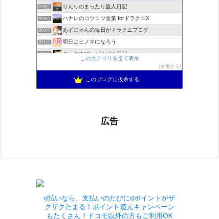
りんりのまったり盗人日記
898位
ハナレのコツコツ金策 forドラクエX
899位
あずにゃんの毎日がドラクエブログ
900位
明日はヒノキになろう
901位
ドラクエ10 ぱふぱふ日記
902位
このカテゴリを全て表示
Run Run♪ ☆Slime★ 〜ドラクエ10攻略ブログ〜
903位
参加する
ゆるふわエル子になりたくて(｀・ω・´)
904位
このブログに投票する
広告
d払いなら、支払いのたびにdポイントがザ
クザクたまる！ポイント還元キャンペーン
もたくさん！ドコモ以外の方もご利用OK