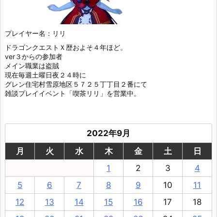
プレイヤー名：リリ
ドラゴンクエストＸ歴およそ４年ほど。
ver３からの参加者
メイン職業は盗賊
現在毎週土曜日夜２４時に
グレン住宅村雪原地区５７２５丁丁目２番にて
雑談プレイイベント「喫茶リリ」を営業中。
2022年9月
月
火
水
木
金
土
日
1
2
3
4
5
6
7
8
9
10
11
12
13
14
15
16
17
18