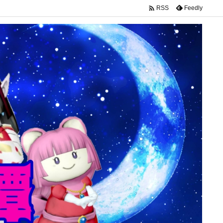

Feedly
RSS