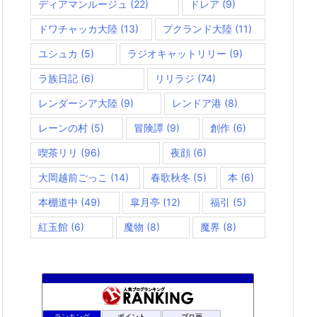
ディアマンルージュ
(22)
ドレア
(9)
ドワチャッカ大陸
(13)
プクランド大陸
(11)
ユシュカ
(5)
ラジオキャットリリー
(9)
ラ族日記
(6)
リリラジ
(74)
レンダーシア大陸
(9)
レンドア港
(8)
レーンの村
(5)
冒険譚
(9)
創作
(6)
喫茶リリ
(96)
夜顔
(6)
大岡越前ごっこ
(14)
春歌秋冬
(5)
本
(6)
本棚道中
(49)
皐月亭
(12)
福引
(5)
紅玉館
(6)
魔物
(8)
魔界
(8)
rosappiのブログ
889位
ランキング
ポイント
ブロ画