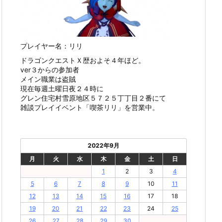
プレイヤー名：リリ
ドラゴンクエストＸ歴およそ４年ほど。
ver３からの参加者
メイン職業は盗賊
現在毎週土曜日夜２４時に
グレン住宅村雪原地区５７２５丁丁目２番にて
雑談プレイイベント「喫茶リリ」を営業中。
2022年9月
月
火
水
木
金
土
日
1
2
3
4
5
6
7
8
9
10
11
12
13
14
15
16
17
18
19
20
21
22
23
24
25
26
27
28
29
30