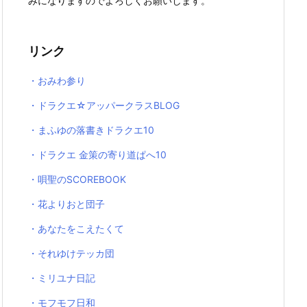
みになりますのでよろしくお願いします。
リンク
・おみわ参り
・ドラクエ☆アッパークラスBLOG
・まふゆの落書きドラクエ10
・ドラクエ 金策の寄り道ぱへ10
・唄聖のSCOREBOOK
・花よりおと団子
・あなたをこえたくて
・それゆけテッカ団
・ミリユナ日記
・モフモフ日和