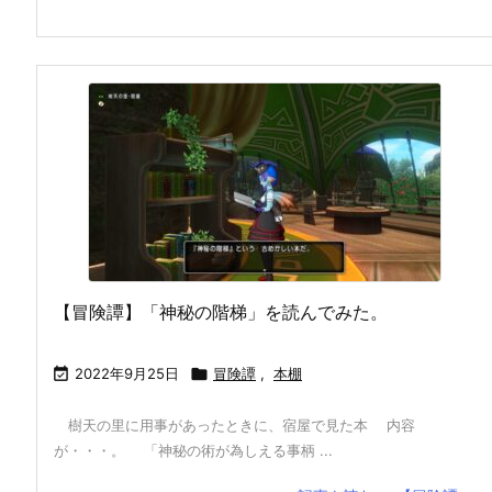
【冒険譚】「神秘の階梯」を読んでみた。

2022年9月25日

冒険譚
,
本棚
樹天の里に用事があったときに、宿屋で見た本 内容
が・・・。 「神秘の術が為しえる事柄 ...