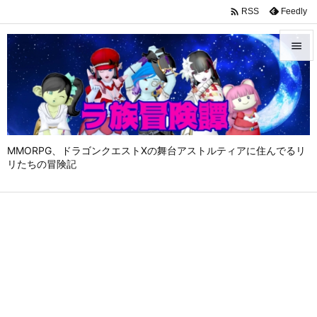

Feedly
RSS


メニュ

サイド

MMORPG、ドラゴンクエストⅩの舞台アストルティアに住んでるリ
前へ
リたちの冒険記

次へ

検索