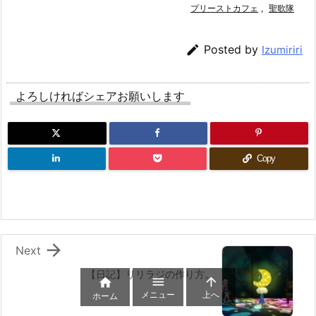
プリーストカフェ
,
聖歌隊

Posted by
Izumiriri
よろしければシェアお願いします
Copy

Next
【日記】リリラジの作り方。



メニュー
上へ
ホーム