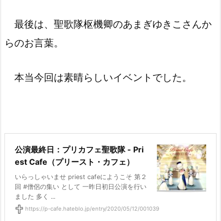
最後は、聖歌隊枢機卿のあまぎゆきこさんか
らのお言葉。
本当今回は素晴らしいイベントでした。
公演最終日：プリカフェ聖歌隊 - Pri
est Cafe（プリースト・カフェ）
いらっしゃいませ priest cafeにようこそ 第２
回 #僧侶の集い として 一昨日初日公演を行い
ました 多く ...
https://p-cafe.hateblo.jp/entry/2020/05/12/001039