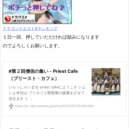
ドラゴンクエストXランキング
１日一回、押していただければ励みになります
のでよろしくお願いします。
#第２回僧侶の集い - Priest Cafe
（プリースト・カフェ）
いらっしゃいませ priest cafeにようこそ いよ
いよ本日は プリカフェ聖歌隊の披露をさせて
頂きます １ ...
https://p-cafe.hateblo.jp/entry/2020/05/10/000444