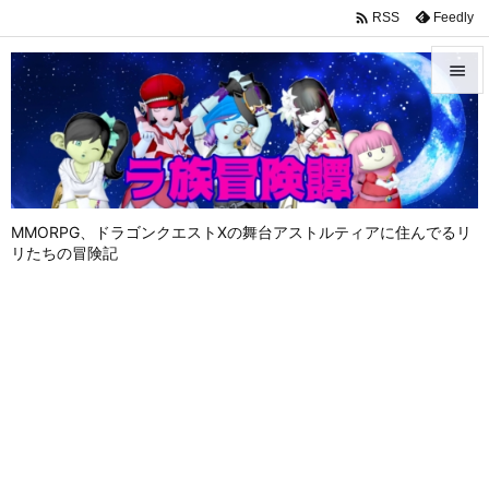

Feedly
RSS


メニュ

サイド

MMORPG、ドラゴンクエストⅩの舞台アストルティアに住んでるリ
前へ
リたちの冒険記

次へ

検索