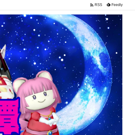

Feedly
RSS