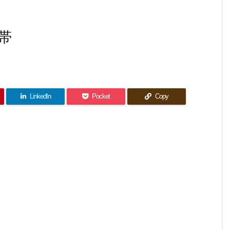
帯
LinkedIn
Pocket
Copy