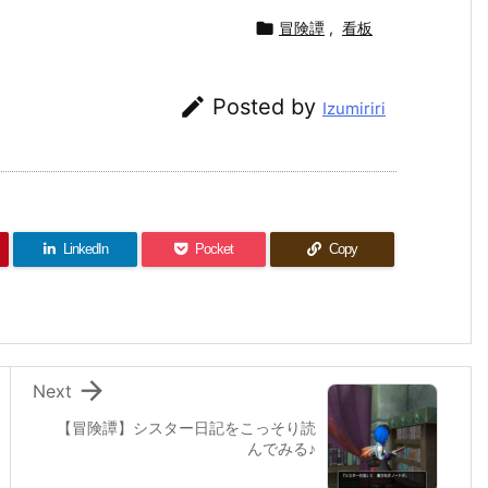

冒険譚
,
看板

Posted by
Izumiriri
LinkedIn
Pocket
Copy

Next
【冒険譚】シスター日記をこっそり読
んでみる♪