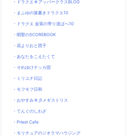
・ドラクエ☆アッパークラスBLOG
・まふゆの落書きドラクエ10
・ドラクエ 金策の寄り道ぱへ10
・唄聖のSCOREBOOK
・花よりおと団子
・あなたをこえたくて
・それゆけテッカ団
・ミリユナ日記
・モフモフ日和
・おやすみ☆彡メギストリス
・てんぐのしわざ
・Priest Cafe
・モリチュアのジオラマハウジング