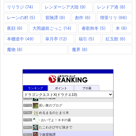
リリラジ
(74)
レンダーシア大陸
(9)
レンドア港
(8)
レーンの村
(5)
冒険譚
(9)
創作
(6)
喫茶リリ
(96)
夜顔
(6)
大岡越前ごっこ
(14)
春歌秋冬
(5)
本
(6)
本棚道中
(49)
皐月亭
(12)
福引
(5)
紅玉館
(6)
魔物
(8)
魔界
(8)
夢路電信草紙
874位
ランキング
ポイント
ブロ画
ドラクエＸプラス
875位
秘密の楽園
876位
若い衆のブログ
877位
めるまるのとまり木
878位
- おいでよ！ネギの森
879位
たこわさびサビ抜きで
880位
ラ族冒険譚
881位