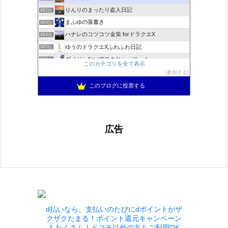
りんりのまったり盗人日記
882位
まふゆの落書き
883位
ハナレのコツコツ金策 forドラクエX
884位
ゆうのドラクエXふわふわ日記
885位
ダメジャないでスカじゃーにー！
886位
このカテゴリを全て表示
あずにゃんの毎日がドラクエブログ
887位
参加する
ドラクエ10 ぱふぱふ日記
888位
このブログに投票する
広告
d払いなら、支払いのたびにdポイントがザ
クザクたまる！ポイント還元キャンペーン
もたくさん！ドコモ以外の方もご利用OK