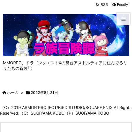

Feedly
RSS


メニュ

サイド

MMORPG、ドラゴンクエストⅩの舞台アストルティアに住んでるリ
前へ
リたちの冒険記

次へ


ホーム
>

2022年8月31日
検索
（C）2019 ARMOR PROJECT/BIRD STUDIO/SQUARE ENIX All Rights
Reserved.（C）SUGIYAMA KOBO（P）SUGIYAMA KOBO