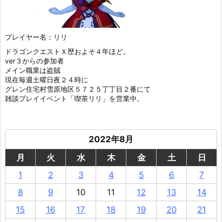
プレイヤー名：リリ
ドラゴンクエストＸ歴およそ４年ほど。
ver３からの参加者
メイン職業は盗賊
現在毎週土曜日夜２４時に
グレン住宅村雪原地区５７２５丁丁目２番にて
雑談プレイイベント「喫茶リリ」を営業中。
2022年8月
月
火
水
木
金
土
日
1
2
3
4
5
6
7
8
9
10
11
12
13
14
15
16
17
18
19
20
21