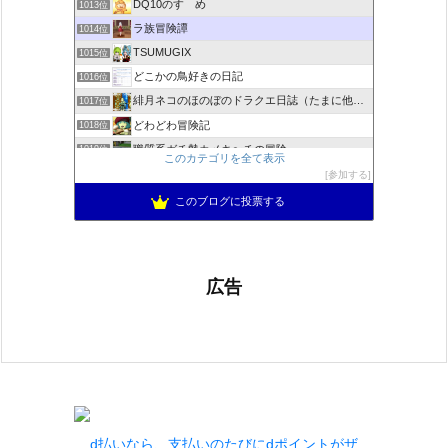
DQ10のすゝめ
1013位
ラ族冒険譚
1014位
TSUMUGIX
1015位
どこかの鳥好きの日記
1016位
緋月ネコのほのぼのドラクエ日誌（たまに他のことも書いてます)
1017位
どわどわ冒険記
1018位
職質系ガチ勢カメキ〜チの冒険
1019位
このカテゴリを全て表示
それゆけ テッカ団！
1020位
参加する
DQWEB ドラゴンクエスト速報
1021位
このブログに投票する
広告
d払いなら、支払いのたびにdポイントがザ