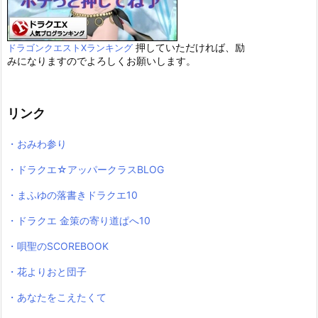
押していただければ、励
ドラゴンクエストXランキング
みになりますのでよろしくお願いします。
リンク
・おみわ参り
・ドラクエ☆アッパークラスBLOG
・まふゆの落書きドラクエ10
・ドラクエ 金策の寄り道ぱへ10
・唄聖のSCOREBOOK
・花よりおと団子
・あなたをこえたくて