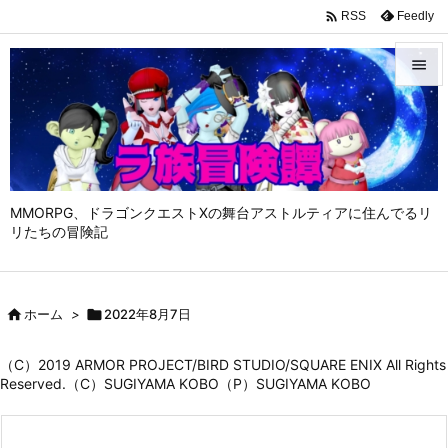

Feedly
RSS


メニュ

サイド

MMORPG、ドラゴンクエストⅩの舞台アストルティアに住んでるリ
前へ
リたちの冒険記

次へ


ホーム
>

2022年8月7日
検索
（C）2019 ARMOR PROJECT/BIRD STUDIO/SQUARE ENIX All Rights
Reserved.（C）SUGIYAMA KOBO（P）SUGIYAMA KOBO