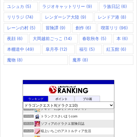
ユシュカ
(5)
ラジオキャットリリー
(9)
ラ族日記
(6)
リリラジ
(74)
レンダーシア大陸
(9)
レンドア港
(8)
レーンの村
(5)
冒険譚
(9)
創作
(6)
喫茶リリ
(96)
夜顔
(6)
大岡越前ごっこ
(14)
春歌秋冬
(5)
本
(6)
本棚道中
(49)
皐月亭
(12)
福引
(5)
紅玉館
(6)
魔物
(8)
魔界
(8)
たこわさびサビ抜きで
1007位
ランキング
ポイント
ブロ画
デコとギュッとどわこ♪のドラクエ10冒険日記
1008位
テキトーに歩くアストルティア
1009位
トランクスさいほうcom
1010位
ソフィアのドラクエ冒険日誌
1011位
稲上いちごのアストルティア生活
1012位