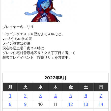
プレイヤー名：リリ
ドラゴンクエストＸ歴およそ４年ほど。
ver３からの参加者
メイン職業は盗賊
現在毎週土曜日夜２４時に
グレン住宅村雪原地区５７２５丁丁目２番にて
雑談プレイイベント「喫茶リリ」を営業中。
2022年8月
月
火
水
木
金
土
日
1
2
3
4
5
6
7
8
9
10
11
12
13
14