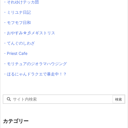
・それゆけテッカ団
・ミリユナ日記
・モフモフ日和
・おやすみ☆彡メギストリス
・てんぐのしわざ
・Priest Cafe
・モリチュアのジオラマハウジング
・ほるにゃんドラクエで暴走中！？
カテゴリー