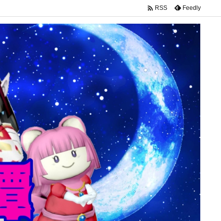

Feedly
RSS