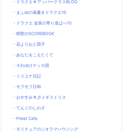
・ドラクエ☆アッパークラスBLOG
・まふゆの落書きドラクエ10
・ドラクエ 金策の寄り道ぱへ10
・唄聖のSCOREBOOK
・花よりおと団子
・あなたをこえたくて
・それゆけテッカ団
・ミリユナ日記
・モフモフ日和
・おやすみ☆彡メギストリス
・てんぐのしわざ
・Priest Cafe
・モリチュアのジオラマハウジング