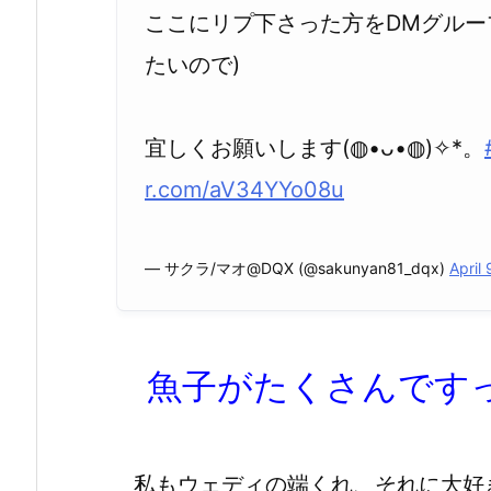
ここにリプ下さった方をDMグルー
たいので)
宜しくお願いします(◍•ᴗ•◍)✧*。
r.com/aV34YYo08u
— サクラ/マオ@DQX (@sakunyan81_dqx)
April
魚子がたくさんです
私もウェディの端くれ、それに大好