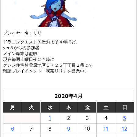
プレイヤー名：リリ
ドラゴンクエストＸ歴およそ４年ほど。
ver３からの参加者
メイン職業は盗賊
現在毎週土曜日夜２４時に
グレン住宅村雪原地区５７２５丁丁目２番にて
雑談プレイイベント「喫茶リリ」を営業中。
2020年4月
月
火
水
木
金
土
日
1
2
3
4
5
6
7
8
9
10
11
12