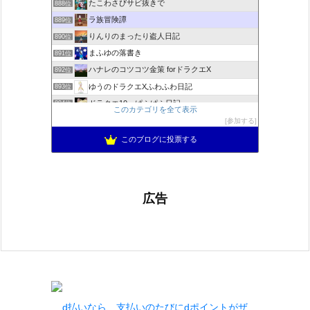
たこわさびサビ抜きで
888位
ラ族冒険譚
889位
りんりのまったり盗人日記
890位
まふゆの落書き
891位
ハナレのコツコツ金策 forドラクエX
892位
ゆうのドラクエXふわふわ日記
893位
ドラクエ10 ぱふぱふ日記
894位
このカテゴリを全て表示
不思議の国のドラクエ10ブログ2
895位
参加する
もきゅブロ
896位
このブログに投票する
広告
d払いなら、支払いのたびにdポイントがザ