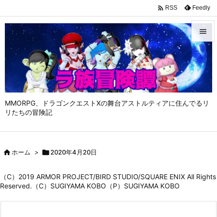

Feedly
RSS


メニュ

サイド

MMORPG、ドラゴンクエストⅩの舞台アストルティアに住んでるリ
前へ
リたちの冒険記

次へ


ホーム
>

2020年4月20日
検索
（C）2019 ARMOR PROJECT/BIRD STUDIO/SQUARE ENIX All Rights
Reserved.（C）SUGIYAMA KOBO（P）SUGIYAMA KOBO