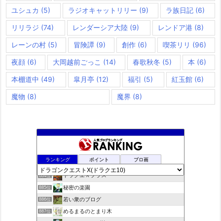
ユシュカ
(5)
ラジオキャットリリー
(9)
ラ族日記
(6)
リリラジ
(74)
レンダーシア大陸
(9)
レンドア港
(8)
レーンの村
(5)
冒険譚
(9)
創作
(6)
喫茶リリ
(96)
夜顔
(6)
大岡越前ごっこ
(14)
春歌秋冬
(5)
本
(6)
本棚道中
(49)
皐月亭
(12)
福引
(5)
紅玉館
(6)
魔物
(8)
魔界
(8)
夢路電信草紙
882位
ランキング
ポイント
ブロ画
ドラクエ10ぱふぱふの向こう側
883位
ドラクエＸプラス
884位
秘密の楽園
885位
若い衆のブログ
886位
めるまるのとまり木
887位