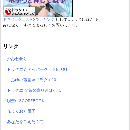
押していただければ、励
ドラゴンクエストXランキング
みになりますのでよろしくお願いします。
リンク
・おみわ参り
・ドラクエ☆アッパークラスBLOG
・まふゆの落書きドラクエ10
・ドラクエ 金策の寄り道ぱへ10
・唄聖のSCOREBOOK
・花よりおと団子
・あなたをこえたくて