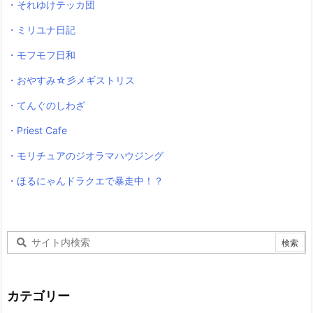
・それゆけテッカ団
・ミリユナ日記
・モフモフ日和
・おやすみ☆彡メギストリス
・てんぐのしわざ
・Priest Cafe
・モリチュアのジオラマハウジング
・ほるにゃんドラクエで暴走中！？
カテゴリー