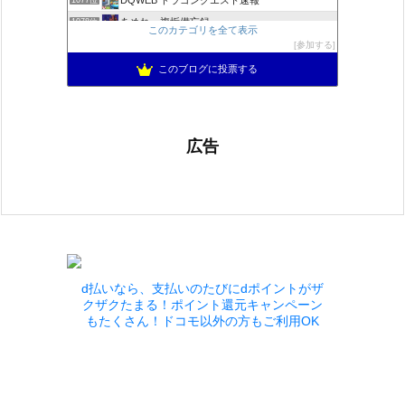
1077位
あめれぃ複垢備忘録
1078位
このカテゴリを全て表示
ネプルルステーション DQ10
1079位
参加する
アリアドネからのお便り『Aria de nouvelles』
1080位
このブログに投票する
広告
d払いなら、支払いのたびにdポイントがザ
クザクたまる！ポイント還元キャンペーン
もたくさん！ドコモ以外の方もご利用OK