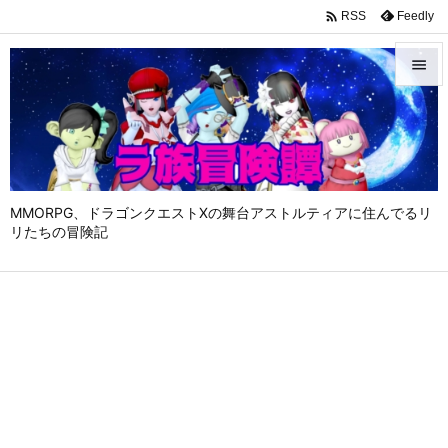

Feedly
RSS


メニュ

サイド

MMORPG、ドラゴンクエストⅩの舞台アストルティアに住んでるリ
前へ
リたちの冒険記

次へ

検索