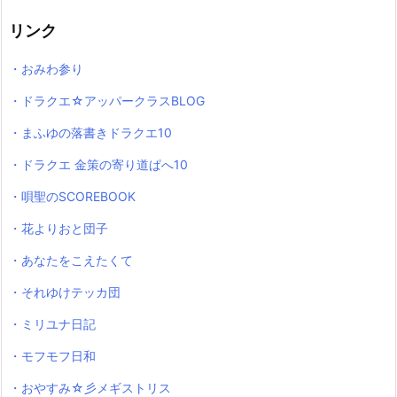
リンク
・おみわ参り
・ドラクエ☆アッパークラスBLOG
・まふゆの落書きドラクエ10
・ドラクエ 金策の寄り道ぱへ10
・唄聖のSCOREBOOK
・花よりおと団子
・あなたをこえたくて
・それゆけテッカ団
・ミリユナ日記
・モフモフ日和
・おやすみ☆彡メギストリス