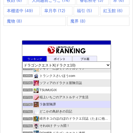
夜顔
(6)
大岡越前ごっこ
(14)
春歌秋冬
(5)
本
(6)
本棚道中
(49)
皐月亭
(12)
福引
(5)
紅玉館
(6)
魔物
(8)
魔界
(8)
ドラクエ10ラウラの日常とチーム運営ブログ
1066位
ランキング
ポイント
ブロ画
デコとギュッとどわこ♪のドラクエ10冒険日記
1067位
テキトーに歩くアストルティア
1068位
トランクスさいほうcom
1069位
ソフィアのドラクエ冒険日誌
1070位
TSUMUGIX
1071位
稲上いちごのアストルティア生活
1072位
ラ族冒険譚
1073位
どこかの鳥好きの日記
1074位
緋月ネコのほのぼのドラクエ日誌（たまに他のことも書いてます)
1075位
それゆけ テッカ団！
1076位
DQWEB ドラゴンクエスト速報