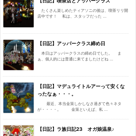
【日記】喫茶店とアッパークラス
たくさん楽しめたティアソニの後は、喫茶リリ開
店中です！ 私は、スタッフだった ...
【日記】アッパークラス締め日
本日はアッパークラスの締め日でした。 ま
ぁ、個人的には普通に来てましたけどね ...
【日記】マデュライトルアーって安くな
ったなぁ・・・。
最近、本当金策しかしなさ過ぎて色々ネタ
が・・・・。 金策といえば、私 ...
【日記】ラ族日記23 オガ娘温泉♪