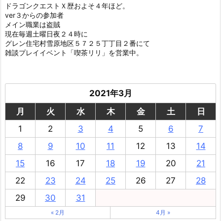
ドラゴンクエストＸ歴およそ４年ほど。
ver３からの参加者
メイン職業は盗賊
現在毎週土曜日夜２４時に
グレン住宅村雪原地区５７２５丁丁目２番にて
雑談プレイイベント「喫茶リリ」を営業中。
2021年3月
月
火
水
木
金
土
日
1
2
3
4
5
6
7
8
9
10
11
12
13
14
15
16
17
18
19
20
21
22
23
24
25
26
27
28
29
30
31
« 2月
4月 »