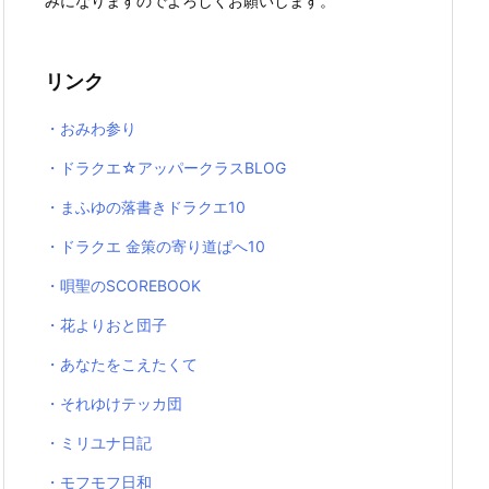
みになりますのでよろしくお願いします。
リンク
・おみわ参り
・ドラクエ☆アッパークラスBLOG
・まふゆの落書きドラクエ10
・ドラクエ 金策の寄り道ぱへ10
・唄聖のSCOREBOOK
・花よりおと団子
・あなたをこえたくて
・それゆけテッカ団
・ミリユナ日記
・モフモフ日和