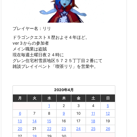
プレイヤー名：リリ
ドラゴンクエストＸ歴およそ４年ほど。
ver３からの参加者
メイン職業は盗賊
現在毎週土曜日夜２４時に
グレン住宅村雪原地区５７２５丁丁目２番にて
雑談プレイイベント「喫茶リリ」を営業中。
2020年4月
月
火
水
木
金
土
日
1
2
3
4
5
6
7
8
9
10
11
12
13
14
15
16
17
18
19
20
21
22
23
24
25
26
27
28
29
30