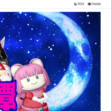

Feedly
RSS