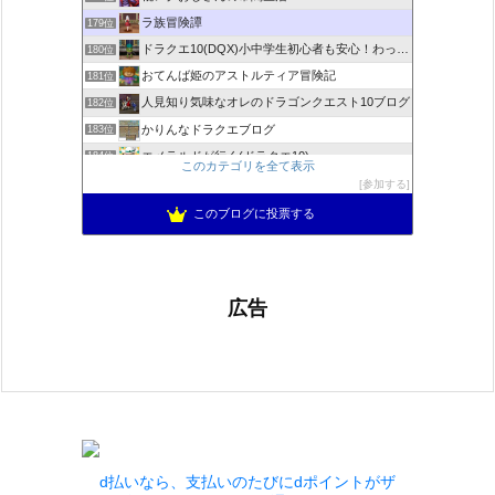
ラ族冒険譚
179位
ドラクエ10(DQX)小中学生初心者も安心！わったーブログ
180位
おてんば姫のアストルティア冒険記
181位
人見知り気味なオレのドラゴンクエスト10ブログ
182位
かりんなドラクエブログ
183位
エメラルドが行く(ドラクエ10)
184位
このカテゴリを全て表示
＊めおとドラクエ10日記＊
185位
参加する
くろゆきひめ堂
186位
このブログに投票する
広告
d払いなら、支払いのたびにdポイントがザ