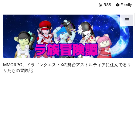

Feedly
RSS


メニュ

サイド

MMORPG、ドラゴンクエストⅩの舞台アストルティアに住んでるリ
前へ
リたちの冒険記

次へ

検索