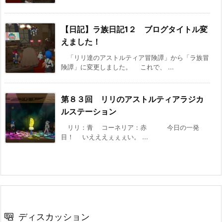
【日記】ラ族日記1２ ブログタイトル変
えました！
「リリ達のアストルティア冒険譚」から「ラ族冒
険譚」に変更しました。 これで、 ...
第８３回 リリのアストルティアラジカ
ルステーション
リリ：青 コーネリア：赤 今日の一発
目！ いえええぇぇぇい。 ...
ディスカッション