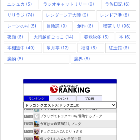
ユシュカ
(5)
ラジオキャットリリー
(9)
ラ族日記
(6)
リリラジ
(74)
レンダーシア大陸
(9)
レンドア港
(8)
レーンの村
(5)
冒険譚
(9)
創作
(6)
喫茶リリ
(96)
夜顔
(6)
大岡越前ごっこ
(14)
春歌秋冬
(5)
本
(6)
本棚道中
(49)
皐月亭
(12)
福引
(5)
紅玉館
(6)
魔物
(8)
魔界
(8)
きらあほblog
172位
ランキング
ポイント
ブロ画
ドラクエやると毎日がパ〜リなぃ！！
173位
ドラクエ10を一人で遊びつくすブログ
174位
プクリポでドラクエ10を冒険するブログ
175位
今宵は大道芸師語りブログ
176位
ドラクエ10 ぼんじりうさま
177位
棍レグおじさんの常闇生活
178位