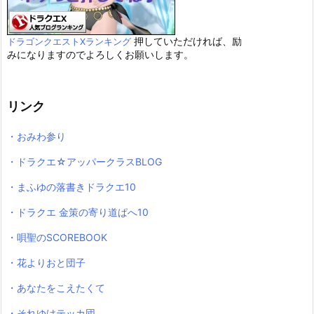
押していただければ、励
ドラゴンクエストXランキング
みになりますのでよろしくお願いします。
リンク
・おみわ参り
・ドラクエ☆アッパークラスBLOG
・まふゆの落書きドラクエ10
・ドラクエ 金策の寄り道ぱへ10
・唄聖のSCOREBOOK
・花よりおと団子
・あなたをこえたくて
・それゆけテッカ団