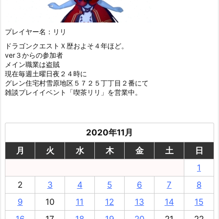
プレイヤー名：リリ
ドラゴンクエストＸ歴およそ４年ほど。
ver３からの参加者
メイン職業は盗賊
現在毎週土曜日夜２４時に
グレン住宅村雪原地区５７２５丁丁目２番にて
雑談プレイイベント「喫茶リリ」を営業中。
2020年11月
月
火
水
木
金
土
日
1
2
3
4
5
6
7
8
9
10
11
12
13
14
15