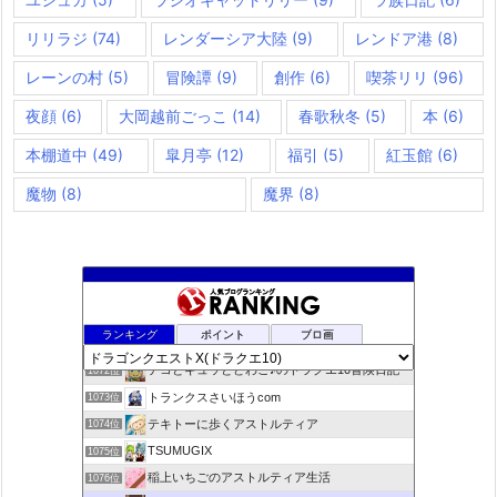
リリラジ
(74)
レンダーシア大陸
(9)
レンドア港
(8)
レーンの村
(5)
冒険譚
(9)
創作
(6)
喫茶リリ
(96)
夜顔
(6)
大岡越前ごっこ
(14)
春歌秋冬
(5)
本
(6)
本棚道中
(49)
皐月亭
(12)
福引
(5)
紅玉館
(6)
魔物
(8)
魔界
(8)
咲くやこのはな
1070位
ランキング
ポイント
ブロ画
ドラクエ10ラウラの日常とチーム運営ブログ
1071位
デコとギュッとどわこ♪のドラクエ10冒険日記
1072位
トランクスさいほうcom
1073位
テキトーに歩くアストルティア
1074位
TSUMUGIX
1075位
稲上いちごのアストルティア生活
1076位