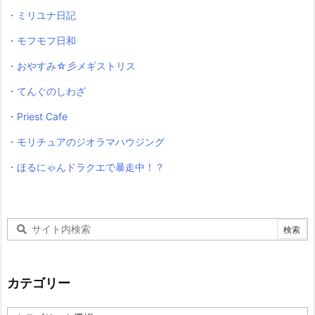
・ミリユナ日記
・モフモフ日和
・おやすみ☆彡メギストリス
・てんぐのしわざ
・Priest Cafe
・モリチュアのジオラマハウジング
・ほるにゃんドラクエで暴走中！？
カテゴリー
カ