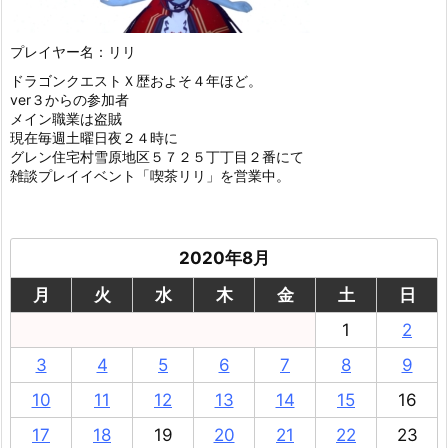
プレイヤー名：リリ
ドラゴンクエストＸ歴およそ４年ほど。
ver３からの参加者
メイン職業は盗賊
現在毎週土曜日夜２４時に
グレン住宅村雪原地区５７２５丁丁目２番にて
雑談プレイイベント「喫茶リリ」を営業中。
2020年8月
月
火
水
木
金
土
日
1
2
3
4
5
6
7
8
9
10
11
12
13
14
15
16
17
18
19
20
21
22
23