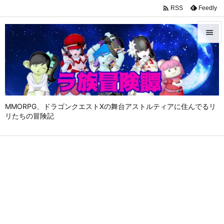

Feedly
RSS


メニュ

サイド

MMORPG、ドラゴンクエストⅩの舞台アストルティアに住んでるリ
前へ
リたちの冒険記

次へ

検索