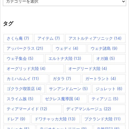
テ
ゴ
リ
ー
タグ
さくら庵
(7)
アイテム
(7)
アストルティアソニック
(14)
アッパークラス
(21)
ウェディ
(4)
ウェナ諸島
(9)
ウェ子集会
(5)
エルトナ大陸
(13)
オガ娘
(5)
オーグリッド大陸
(4)
オーグリード大陸
(4)
カミハルムイ
(11)
ガタラ
(7)
ガートラント
(4)
ゴクラク喫茶店
(4)
サンアンドムーン
(5)
ジュレット
(6)
スライム族
(5)
ゼクレス魔導国
(4)
ティアソニ
(5)
ティアマーメイド
(12)
ディアマンルージュ
(22)
ドレア
(9)
ドワチャッカ大陸
(13)
プクランド大陸
(11)
ユシュカ
(5)
ラジオキャットリリー
(9)
ラ族日記
(6)