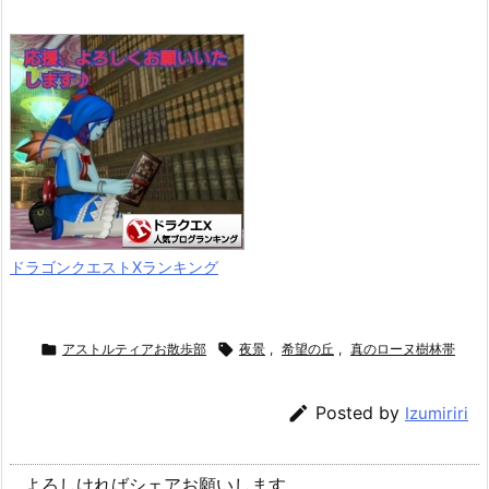
ドラゴンクエストXランキング

アストルティアお散歩部

夜景
,
希望の丘
,
真のローヌ樹林帯

Posted by
Izumiriri
よろしければシェアお願いします