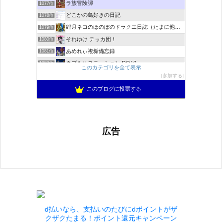
ラ族冒険譚
1077位
どこかの鳥好きの日記
1078位
緋月ネコのほのぼのドラクエ日誌（たまに他のことも書いてます)
1079位
それゆけ テッカ団！
1080位
あめれぃ複垢備忘録
1081位
ネプルルステーション DQ10
1082位
このカテゴリを全て表示
アリアドネからのお便り『Aria de nouvelles』
1083位
参加する
ぽんこつゲーマーのひみつきち
1084位
このブログに投票する
広告
d払いなら、支払いのたびにdポイントがザ
クザクたまる！ポイント還元キャンペーン