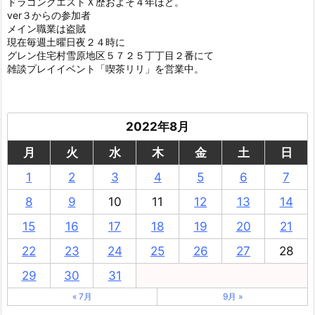
ドラゴンクエストＸ歴およそ４年ほど。
ver３からの参加者
メイン職業は盗賊
現在毎週土曜日夜２４時に
グレン住宅村雪原地区５７２５丁丁目２番にて
雑談プレイイベント「喫茶リリ」を営業中。
2022年8月
月
火
水
木
金
土
日
1
2
3
4
5
6
7
8
9
10
11
12
13
14
15
16
17
18
19
20
21
22
23
24
25
26
27
28
29
30
31
« 7月
9月 »