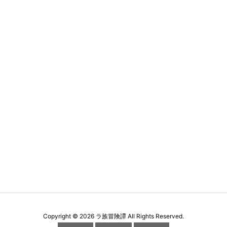
Copyright ©
2026
ラ族冒険譚
All Rights Reserved.