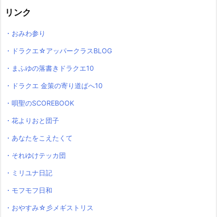
リンク
・おみわ参り
・ドラクエ☆アッパークラスBLOG
・まふゆの落書きドラクエ10
・ドラクエ 金策の寄り道ぱへ10
・唄聖のSCOREBOOK
・花よりおと団子
・あなたをこえたくて
・それゆけテッカ団
・ミリユナ日記
・モフモフ日和
・おやすみ☆彡メギストリス