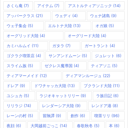
さくら庵
(7)
アイテム
(7)
アストルティアソニック
(14)
アッパークラス
(21)
ウェディ
(4)
ウェナ諸島
(9)
ウェ子集会
(5)
エルトナ大陸
(13)
オガ娘
(5)
オーグリッド大陸
(4)
オーグリード大陸
(4)
カミハルムイ
(11)
ガタラ
(7)
ガートラント
(4)
ゴクラク喫茶店
(4)
サンアンドムーン
(5)
ジュレット
(6)
スライム族
(5)
ゼクレス魔導国
(4)
ティアソニ
(5)
ティアマーメイド
(12)
ディアマンルージュ
(22)
ドレア
(9)
ドワチャッカ大陸
(13)
プクランド大陸
(11)
ユシュカ
(5)
ラジオキャットリリー
(9)
ラ族日記
(6)
リリラジ
(74)
レンダーシア大陸
(9)
レンドア港
(8)
レーンの村
(5)
冒険譚
(9)
創作
(6)
喫茶リリ
(96)
夜顔
(6)
大岡越前ごっこ
(14)
春歌秋冬
(5)
本
(6)