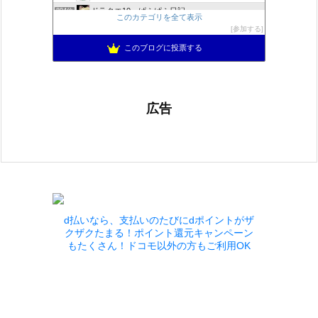
ドラクエ10 ぱふぱふ日記
894位
このカテゴリを全て表示
不思議の国のドラクエ10ブログ2
895位
参加する
もきゅブロ
896位
このブログに投票する
広告
d払いなら、支払いのたびにdポイントがザ
クザクたまる！ポイント還元キャンペーン
もたくさん！ドコモ以外の方もご利用OK