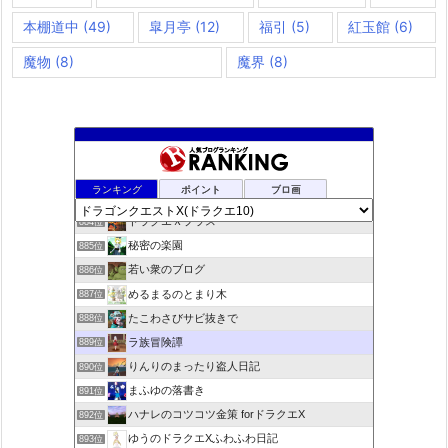
本棚道中
(49)
皐月亭
(12)
福引
(5)
紅玉館
(6)
魔物
(8)
魔界
(8)
夢路電信草紙
882位
ランキング
ポイント
ブロ画
ドラクエ10ぱふぱふの向こう側
883位
ドラクエＸプラス
884位
秘密の楽園
885位
若い衆のブログ
886位
めるまるのとまり木
887位
たこわさびサビ抜きで
888位
ラ族冒険譚
889位
りんりのまったり盗人日記
890位
まふゆの落書き
891位
ハナレのコツコツ金策 forドラクエX
892位
ゆうのドラクエXふわふわ日記
893位