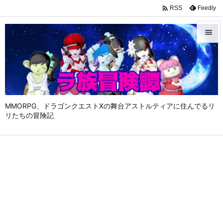

Feedly
RSS


メニュ

サイド

MMORPG、ドラゴンクエストⅩの舞台アストルティアに住んでるリ
前へ
リたちの冒険記

次へ

検索