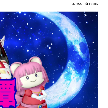

Feedly
RSS