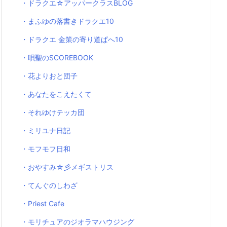
・ドラクエ☆アッパークラスBLOG
・まふゆの落書きドラクエ10
・ドラクエ 金策の寄り道ぱへ10
・唄聖のSCOREBOOK
・花よりおと団子
・あなたをこえたくて
・それゆけテッカ団
・ミリユナ日記
・モフモフ日和
・おやすみ☆彡メギストリス
・てんぐのしわざ
・Priest Cafe
・モリチュアのジオラマハウジング