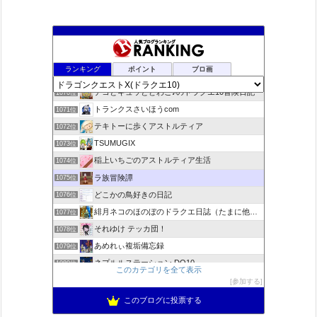
咲くやこのはな
1068位
ランキング
ポイント
ブロ画
ドラクエ10ラウラの日常とチーム運営ブログ
1069位
デコとギュッとどわこ♪のドラクエ10冒険日記
1070位
トランクスさいほうcom
1071位
テキトーに歩くアストルティア
1072位
TSUMUGIX
1073位
稲上いちごのアストルティア生活
1074位
ラ族冒険譚
1075位
どこかの鳥好きの日記
1076位
緋月ネコのほのぼのドラクエ日誌（たまに他のことも書いてます)
1077位
それゆけ テッカ団！
1078位
あめれぃ複垢備忘録
1079位
ネプルルステーション DQ10
1080位
このカテゴリを全て表示
アリアドネからのお便り『Aria de nouvelles』
1081位
参加する
ぽんこつゲーマーのひみつきち
1082位
このブログに投票する