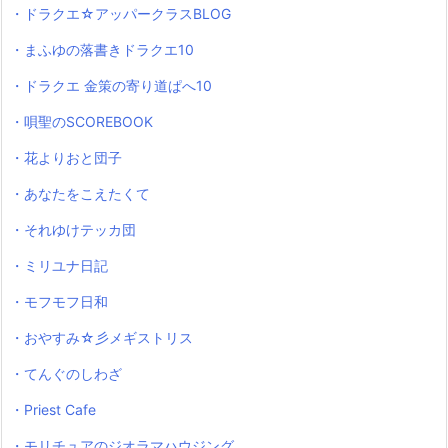
・ドラクエ☆アッパークラスBLOG
・まふゆの落書きドラクエ10
・ドラクエ 金策の寄り道ぱへ10
・唄聖のSCOREBOOK
・花よりおと団子
・あなたをこえたくて
・それゆけテッカ団
・ミリユナ日記
・モフモフ日和
・おやすみ☆彡メギストリス
・てんぐのしわざ
・Priest Cafe
・モリチュアのジオラマハウジング