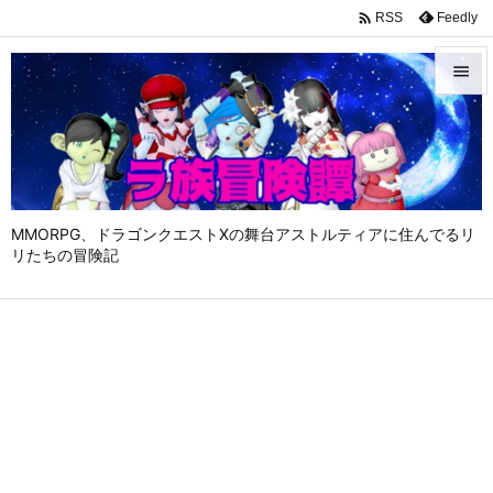

Feedly
RSS


メニュ

サイド

MMORPG、ドラゴンクエストⅩの舞台アストルティアに住んでるリ
前へ
リたちの冒険記

次へ

検索