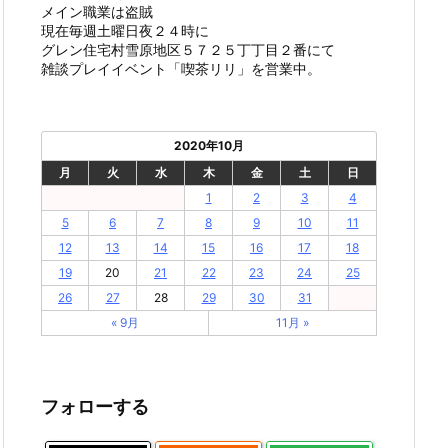
メイン職業は盗賊
現在毎週土曜日夜２４時に
グレン住宅村雪原地区５７２５丁丁目２番にて
雑談プレイイベント「喫茶リリ」を営業中。
2020年10月
月
火
水
木
金
土
日
1
2
3
4
5
6
7
8
9
10
11
12
13
14
15
16
17
18
19
20
21
22
23
24
25
26
27
28
29
30
31
« 9月
11月 »
フォローする