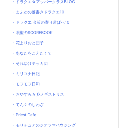
・ドラクエ☆アッパークラスBLOG
・まふゆの落書きドラクエ10
・ドラクエ 金策の寄り道ぱへ10
・唄聖のSCOREBOOK
・花よりおと団子
・あなたをこえたくて
・それゆけテッカ団
・ミリユナ日記
・モフモフ日和
・おやすみ☆彡メギストリス
・てんぐのしわざ
・Priest Cafe
・モリチュアのジオラマハウジング