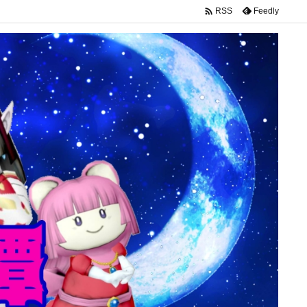

Feedly
RSS