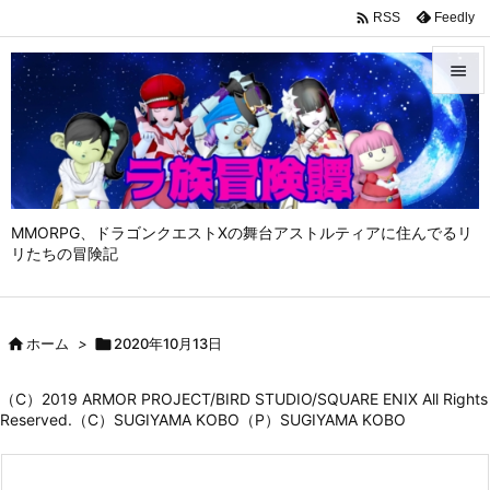

Feedly
RSS


メニュ

サイド

MMORPG、ドラゴンクエストⅩの舞台アストルティアに住んでるリ
前へ
リたちの冒険記

次へ


ホーム
>

2020年10月13日
検索
（C）2019 ARMOR PROJECT/BIRD STUDIO/SQUARE ENIX All Rights
Reserved.（C）SUGIYAMA KOBO（P）SUGIYAMA KOBO