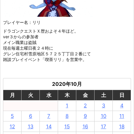
プレイヤー名：リリ
ドラゴンクエストＸ歴およそ４年ほど。
ver３からの参加者
メイン職業は盗賊
現在毎週土曜日夜２４時に
グレン住宅村雪原地区５７２５丁丁目２番にて
雑談プレイイベント「喫茶リリ」を営業中。
2020年10月
月
火
水
木
金
土
日
1
2
3
4
5
6
7
8
9
10
11
12
13
14
15
16
17
18