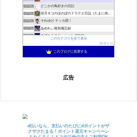
どこかの鳥好きの日記
1074位
緋月ネコのほのぼのドラクエ日誌（たまに他のことも書いてます)
1075位
それゆけ テッカ団！
1076位
あめれぃ複垢備忘録
1077位
ネプルルステーション DQ10
1078位
このカテゴリを全て表示
アリアドネからのお便り『Aria de nouvelles』
1079位
参加する
ぽんこつゲーマーのひみつきち
1080位
このブログに投票する
広告
d払いなら、支払いのたびにdポイントがザ
クザクたまる！ポイント還元キャンペーン
もたくさん！ドコモ以外の方もご利用OK