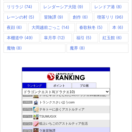
リリラジ
(74)
レンダーシア大陸
(9)
レンドア港
(8)
レーンの村
(5)
冒険譚
(9)
創作
(6)
喫茶リリ
(96)
夜顔
(6)
大岡越前ごっこ
(14)
春歌秋冬
(5)
本
(6)
本棚道中
(49)
皐月亭
(12)
福引
(5)
紅玉館
(6)
魔物
(8)
魔界
(8)
咲くやこのはな
1066位
ランキング
ポイント
ブロ画
ドラクエ10ラウラの日常とチーム運営ブログ
1067位
デコとギュッとどわこ♪のドラクエ10冒険日記
1068位
トランクスさいほうcom
1069位
テキトーに歩くアストルティア
1070位
TSUMUGIX
1071位
稲上いちごのアストルティア生活
1072位
ラ族冒険譚
1073位