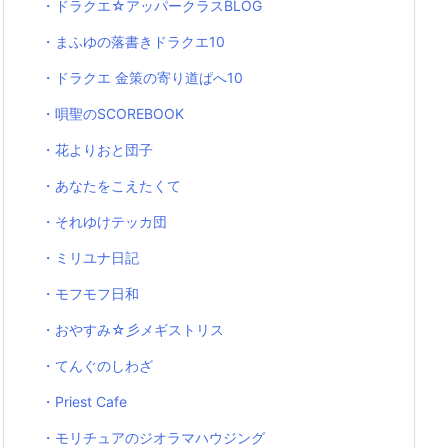
・ドラクエ☆アッパークラスBLOG
・まふゆの落書きドラクエ10
・ドラクエ 金策の寄り道ぱへ10
・唄聖のSCOREBOOK
・花よりおと団子
・あなたをこえたくて
・それゆけテッカ団
・ミリユナ日記
・モフモフ日和
・おやすみ☆彡メギストリス
・てんぐのしわざ
・Priest Cafe
・モリチュアのジオラマハウジング