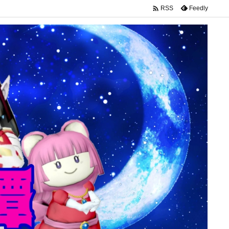

Feedly
RSS